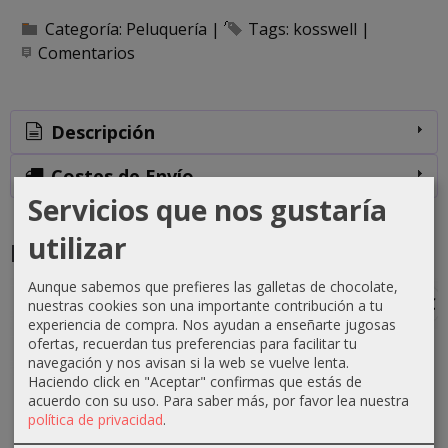
Categoría:
Peluquería
|
Tags:
kosswell
|
Comentarios
Descripción
Costes de Envío
Servicios que nos gustaría
utilizar
Productos Relacionados
Aunque sabemos que prefieres las galletas de chocolate,
-1 €
-0 €
-3 €
-3 €
nuestras cookies son una importante contribución a tu
experiencia de compra. Nos ayudan a enseñarte jugosas
ofertas, recuerdan tus preferencias para facilitar tu
navegación y nos avisan si la web se vuelve lenta.
Haciendo click en "Aceptar" confirmas que estás de
Crema
Crema
Crema
Crema
acuerdo con su uso.
Para saber más, por favor lea nuestra
oxigenada
oxigenada
oxigenada
oxigenada
política de privacidad
.
Techline
Techline
Absoluk
1000ml