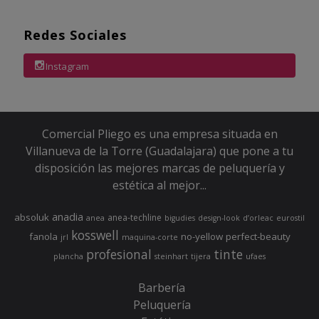
Redes Sociales
Instagram
Comercial Pliego es una empresa situada en
Villanueva de la Torre (Guadalajara) que pone a tu
disposición las mejores marcas de peluquería y
estética al mejor...
anadia
absoluk
anea-techline
anea
bigudies
design-look
d’orleac
eurostil
kosswell
fanola
no-yellow
perfect-beauty
jrl
maquina-corte
profesional
tinte
plancha
steinhart
tijera
ufaes
Barbería
Peluquería