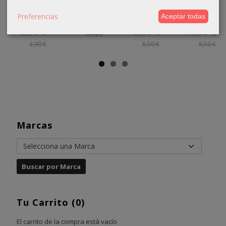
1000ml
75ml 40...
1000ml
Absoluk
20...
20...
40...
Preferencias
Aceptar todas
0,70 €
2,90 €
3,50 €
3,50 €
1,10 €
3,90 €
6,50 €
6,50 €
Marcas
Tu Carrito (0)
El carrito de la compra está vacío