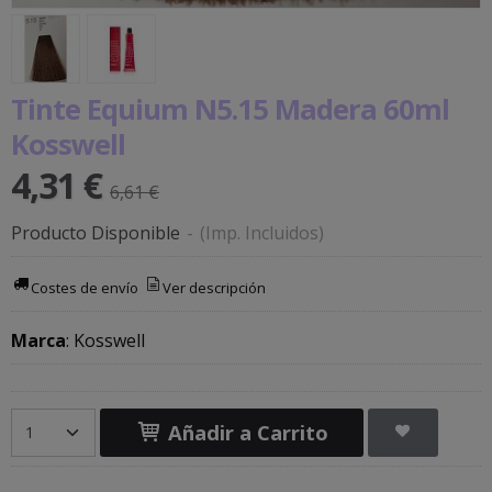
Tinte Equium N5.15 Madera 60ml
Kosswell
4,31 €
6,61 €
Producto Disponible
-
(Imp. Incluidos)
Costes de envío
Ver descripción
Marca
:
Kosswell
Añadir a Carrito