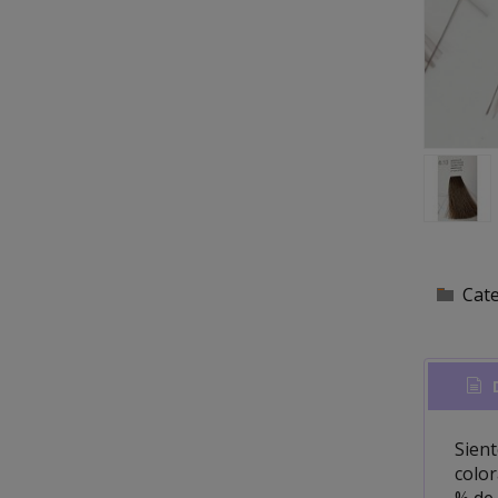
Cat
D
Sient
color