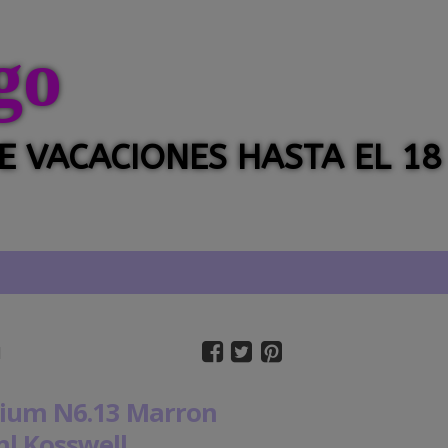
go
 DE VACACIONES HASTA EL 18
l
uium N6.13 Marron
ml Kosswell