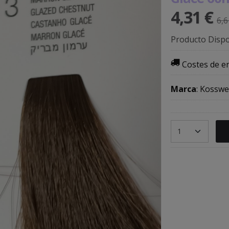
4,31 €
6,6
Producto Dispo
Costes de e
Marca
:
Kosswel