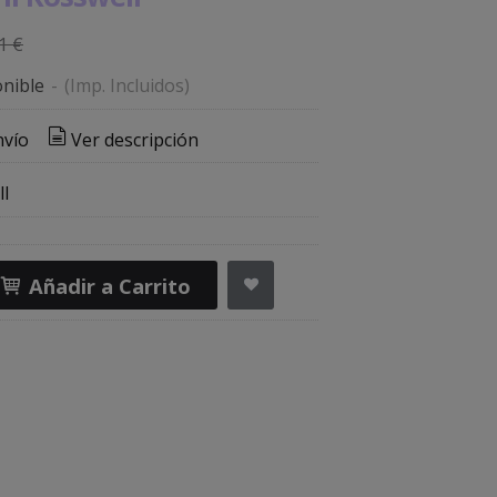
1 €
nible
-
(Imp. Incluidos)
nvío
Ver descripción
l
Añadir a Carrito