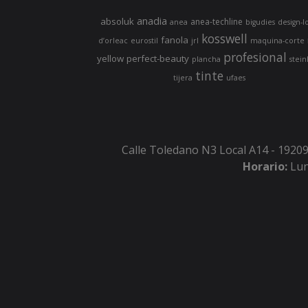
anadia
absoluk
anea-techline
anea
bigudies
design-l
kosswell
fanola
d’orleac
eurostil
jrl
maquina-corte
profesional
yellow
perfect-beauty
plancha
stein
tinte
tijera
ufaes
Calle Toledano N3 Local A14 - 19209
Horario:
Lun