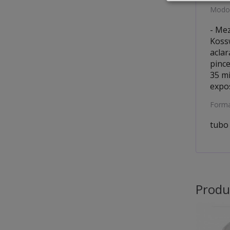
Modo 
- Mez
Kossw
aclar
pince
35 mi
expos
Forma
tubo 
Produ