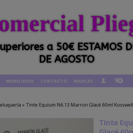
omercial Plie
 superiores a 50€ ESTAMOS
DE AGOSTO
MOBILIARIO
CONTACTO
MARCAS
0
eluquería
»
Tinte Equium N6.13 Marron Glacé 60ml Kosswel
Tinte Eq
Glacé 60