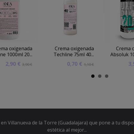
ema oxigenada
Crema oxigenada
Crema 
ne 1000ml 20...
Techline 75ml 40...
Absoluk 10
2,90 €
0,70 €
3
3,90 €
1,10 €
en Villanueva de la Torre (Guadalajara) que pone a tu dispo
estética al mejor...