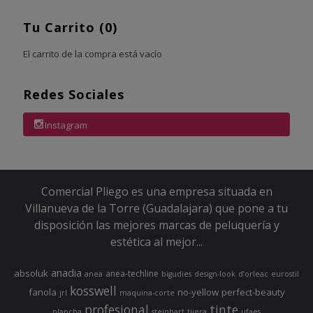
Tu Carrito (0)
El carrito de la compra está vacío
Redes Sociales
Instagram
Comercial Pliego es una empresa situada en
Villanueva de la Torre (Guadalajara) que pone a tu
disposición las mejores marcas de peluquería y
estética al mejor...
anadia
absoluk
anea-techline
anea
bigudies
design-look
d’orleac
eurostil
kosswell
fanola
no-yellow
perfect-beauty
jrl
maquina-corte
profesional
tinte
plancha
steinhart
tijera
ufaes