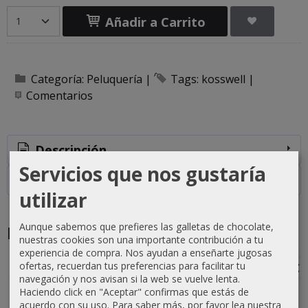
Añadir a Carrito
Categoría:
Peluquería
|
Tags:
kosswell
|
Comentarios
Descripción
Servicios que nos gustaría
Costes de Envío
utilizar
Aunque sabemos que prefieres las galletas de chocolate,
Productos Relacionados
nuestras cookies son una importante contribución a tu
experiencia de compra. Nos ayudan a enseñarte jugosas
ofertas, recuerdan tus preferencias para facilitar tu
-1 €
-0 €
-3 €
-3 €
navegación y nos avisan si la web se vuelve lenta.
Haciendo click en "Aceptar" confirmas que estás de
acuerdo con su uso.
Para saber más, por favor lea nuestra