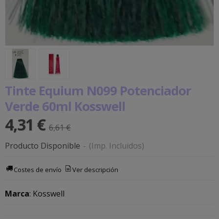
Tinte Equium N099 Potenciador
Verde 60ml Kosswell
4,31 €
6,61 €
Producto Disponible
-
(Imp. Incluidos)
Costes de envío
Ver descripción
Marca
:
Kosswell