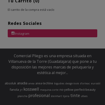
Tu Carrito (0)
El carrito de la compra está vacío
Redes Sociales
Instagram
Comercial Pliego es una empresa situada en
Villanueva de la Torre (Guadalajara) que pone a tu
disposición las mejores marcas de peluquería y
estética al mejor...
anadia
absoluk
anea-techline
anea
bigudies
design-look
d’orleac
eurostil
kosswell
fanola
no-yellow
perfect-beauty
jrl
maquina-corte
profesional
tinte
plancha
steinhart
tijera
ufaes