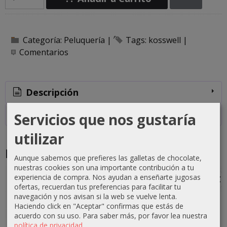
Categoría:
Peluquería
|
Tags:
kosswell
|
Comentarios
Descripción
Costes de Envío
Servicios que nos gustaría
utilizar
Productos Relacionados
Aunque sabemos que prefieres las galletas de chocolate,
nuestras cookies son una importante contribución a tu
experiencia de compra. Nos ayudan a enseñarte jugosas
-1 €
-0 €
-3 €
-3 €
ofertas, recuerdan tus preferencias para facilitar tu
navegación y nos avisan si la web se vuelve lenta.
Haciendo click en "Aceptar" confirmas que estás de
acuerdo con su uso.
Para saber más, por favor lea nuestra
política de privacidad
.