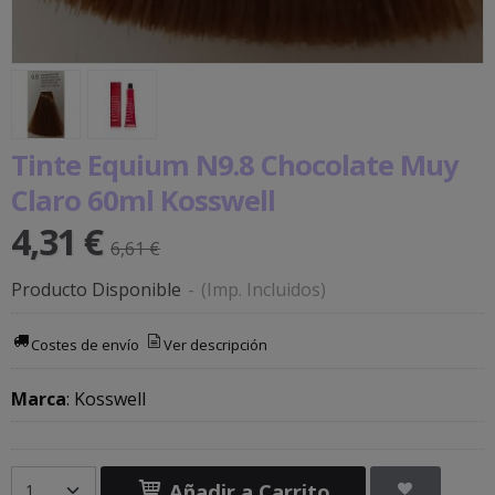
Tinte Equium N9.8 Chocolate Muy
Claro 60ml Kosswell
4,31 €
6,61 €
Producto Disponible
-
(Imp. Incluidos)
Costes de envío
Ver descripción
Marca
:
Kosswell
Añadir a Carrito