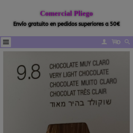
Comercial Pliego
Envío gratuito en pedidos superiores a 50€
0