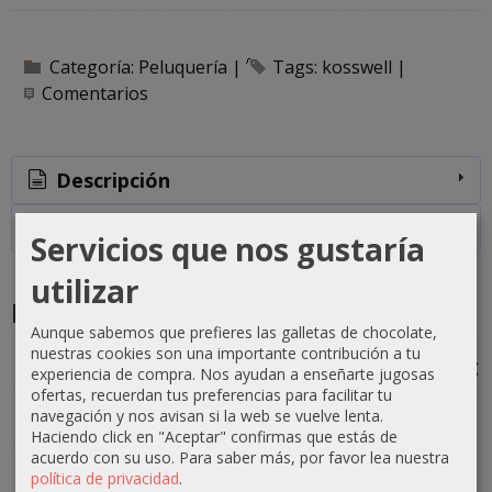
Categoría:
Peluquería
|
Tags:
kosswell
|
Comentarios
Descripción
Costes de Envío
Servicios que nos gustaría
utilizar
Productos Relacionados
Aunque sabemos que prefieres las galletas de chocolate,
nuestras cookies son una importante contribución a tu
-1 €
-0 €
-3 €
-3 €
experiencia de compra. Nos ayudan a enseñarte jugosas
ofertas, recuerdan tus preferencias para facilitar tu
navegación y nos avisan si la web se vuelve lenta.
Haciendo click en "Aceptar" confirmas que estás de
acuerdo con su uso.
Para saber más, por favor lea nuestra
Crema
Crema
Crema
Crema
política de privacidad
.