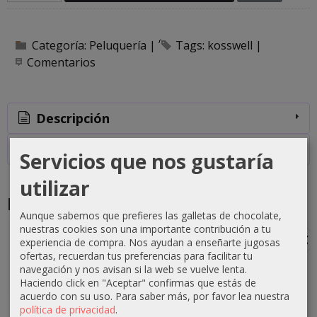
Categoría:
Peluquería
|
Tags:
kosswell
|
Comentarios
Descripción
Costes de Envío
Servicios que nos gustaría
utilizar
Productos Relacionados
Aunque sabemos que prefieres las galletas de chocolate,
nuestras cookies son una importante contribución a tu
-1 €
-0 €
-3 €
-3 €
experiencia de compra. Nos ayudan a enseñarte jugosas
ofertas, recuerdan tus preferencias para facilitar tu
navegación y nos avisan si la web se vuelve lenta.
Haciendo click en "Aceptar" confirmas que estás de
acuerdo con su uso.
Para saber más, por favor lea nuestra
Crema
Crema
Crema
Crema
política de privacidad
.