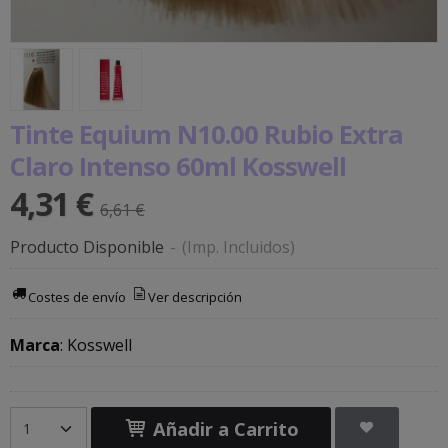
Tinte Equium N10.00 Rubio Extra
Claro Intenso 60ml Kosswell
4,31 €
6,61 €
Producto Disponible
-
(Imp. Incluidos)
Costes de envío
Ver descripción
Marca
:
Kosswell
Añadir a Carrito