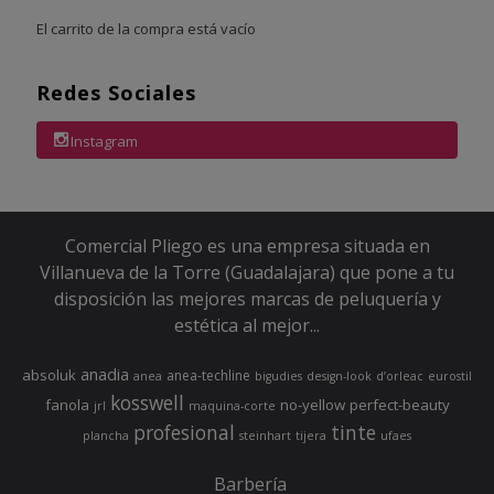
El carrito de la compra está vacío
Redes Sociales
Instagram
Comercial Pliego es una empresa situada en
Villanueva de la Torre (Guadalajara) que pone a tu
disposición las mejores marcas de peluquería y
estética al mejor...
anadia
absoluk
anea-techline
anea
bigudies
design-look
d’orleac
eurostil
kosswell
fanola
no-yellow
perfect-beauty
jrl
maquina-corte
profesional
tinte
plancha
steinhart
tijera
ufaes
Barbería