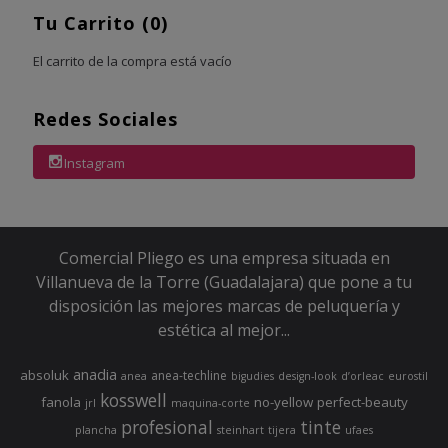
Tu Carrito (0)
El carrito de la compra está vacío
Redes Sociales
Instagram
Comercial Pliego es una empresa situada en
Villanueva de la Torre (Guadalajara) que pone a tu
disposición las mejores marcas de peluquería y
estética al mejor...
anadia
absoluk
anea-techline
anea
bigudies
design-look
d’orleac
eurostil
kosswell
fanola
no-yellow
perfect-beauty
jrl
maquina-corte
profesional
tinte
plancha
steinhart
tijera
ufaes