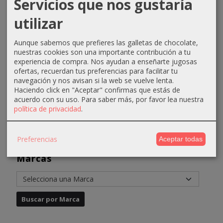
Servicios que nos gustaría
utilizar
Tinte Lux
Anea
Plancha
Cepillo
Shine N8
Techline
Titanium
Plancha
Rubio
Champú
Mirror
Striking
Aunque sabemos que prefieres las galletas de chocolate,
Claro sin...
Deep
Ionic Pro
nuestras cookies son una importante contribución a tu
63,80 €
Repair...
experiencia de compra. Nos ayudan a enseñarte jugosas
4,76 €
60,00 €
73,80 €
ofertas, recuerdan tus preferencias para facilitar tu
4,90 €
7,76 €
80,00 €
navegación y nos avisan si la web se vuelve lenta.
Haciendo click en "Aceptar" confirmas que estás de
acuerdo con su uso.
Para saber más, por favor lea nuestra
política de privacidad
.
Preferencias
Aceptar todas
Marcas