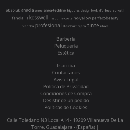
anadia
absoluk
anea-techline
anea
bigudies
design-look
d’orleac
eurostil
kosswell
fanola
no-yellow
perfect-beauty
jrl
maquina-corte
profesional
tinte
plancha
steinhart
tijera
ufaes
Barbería
Peluquería
Estética
Ir arriba
Contáctanos
Aviso Legal
Política de Privacidad
Condiciones de Compra
Desistir de un pedido
Políticas de Cookies
Calle Toledano N3 Local A14 - 19209 Villanueva De La
Torre, Guadalajara - (España) |