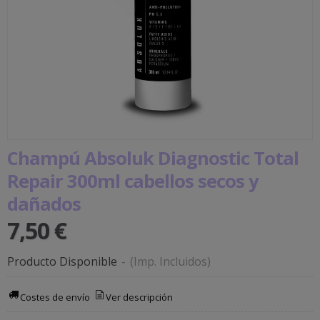
Champú Absoluk Diagnostic Total
Repair 300ml cabellos secos y
dañados
7,50 €
Producto Disponible
-
(Imp. Incluidos)
Costes de envío
Ver descripción