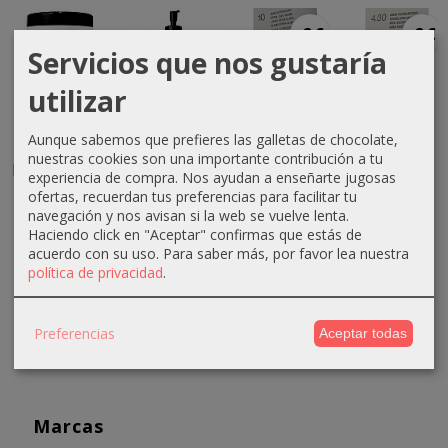
-2 €
-2 €
Servicios que nos gustaría
utilizar
Mascarilla
Champú
Tinte
Tinte
Aunque sabemos que prefieres las galletas de chocolate,
Absoluk
Absoluk
Equium
Equium
nuestras cookies son una importante contribución a tu
Diagnostic
Diagnostic
N10 Rubio
N4.30
experiencia de compra. Nos ayudan a enseñarte jugosas
Total...
Total...
Extraclaro...
Arena
ofertas, recuerdan tus preferencias para facilitar tu
Oscuro...
navegación y nos avisan si la web se vuelve lenta.
10,90 €
10,90 €
4,31 €
Haciendo click en "Aceptar" confirmas que estás de
4,31 €
6,61 €
acuerdo con su uso.
Para saber más, por favor lea nuestra
6,61 €
política de privacidad
.
Preferencias
Aceptar todas
Marcas