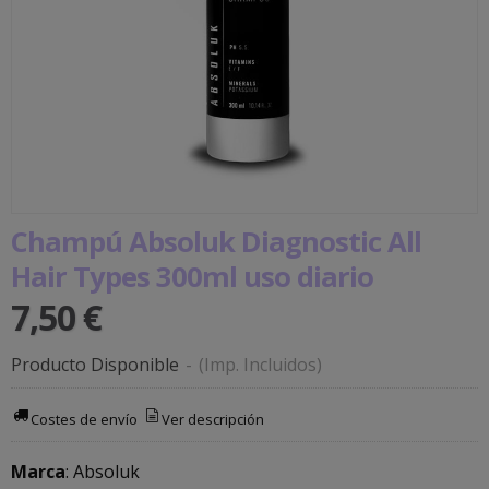
Champú Absoluk Diagnostic All
Hair Types 300ml uso diario
7,50 €
Producto Disponible
-
(Imp. Incluidos)
Costes de envío
Ver descripción
Marca
:
Absoluk