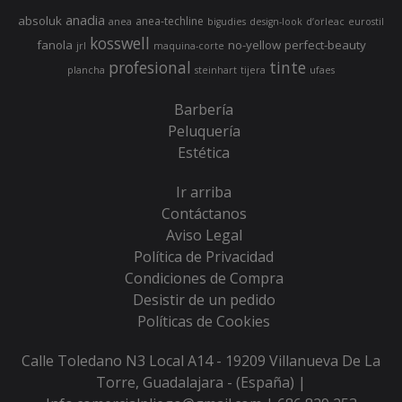
anadia
absoluk
anea-techline
anea
bigudies
design-look
d’orleac
eurostil
kosswell
fanola
no-yellow
perfect-beauty
jrl
maquina-corte
profesional
tinte
plancha
steinhart
tijera
ufaes
Barbería
Peluquería
Estética
Ir arriba
Contáctanos
Aviso Legal
Política de Privacidad
Condiciones de Compra
Desistir de un pedido
Políticas de Cookies
Calle Toledano N3 Local A14 - 19209 Villanueva De La
Torre, Guadalajara - (España) |