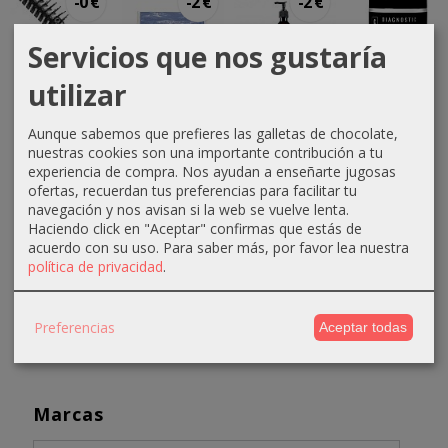
-0 €
-2 €
-2 €
Servicios que nos gustaría
utilizar
Cepillo
Capas
Mascarilla
Mascarilla
esqueleto
desechables
Hidratante
Absoluk
Aunque sabemos que prefieres las galletas de chocolate,
grande
cierre tiras
macadamia...
Diagnostic...
nuestras cookies son una importante contribución a tu
Eurostil
3,50 €
16,01 €
7,50 €
experiencia de compra. Nos ayudan a enseñarte jugosas
0,99 €
ofertas, recuerdan tus preferencias para facilitar tu
5,50 €
18,01 €
navegación y nos avisan si la web se vuelve lenta.
1,20 €
Haciendo click en "Aceptar" confirmas que estás de
acuerdo con su uso.
Para saber más, por favor lea nuestra
política de privacidad
.
Preferencias
Aceptar todas
Marcas