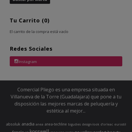
Tu Carrito (0)
El carrito de la compra está vacío
Redes Sociales
Instagram
Comercial Pliego es una empresa situada en
Villanueva de la Torre (Guadalajara) que pone a tu
disposición las mejores marcas de peluquería y
estética al mejor...
anadia
absoluk
anea-techline
anea
bigudies
design-look
d’orleac
eurostil
kosswell