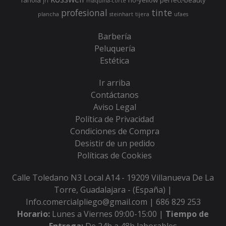
fanola
no-yellow
perfect-beauty
jrl
maquina-corte
profesional
tinte
plancha
steinhart
tijera
ufaes
Barbería
Peluquería
Estética
Ir arriba
Contáctanos
Aviso Legal
Política de Privacidad
Condiciones de Compra
Desistir de un pedido
Políticas de Cookies
Calle Toledano N3 Local A14 - 19209 Villanueva De La
Torre, Guadalajara - (España) |
Info.comercialpliego@gmail.com |
686 829 253
Horario:
Lunes a Viernes 09:00-15:00 |
Tiempo de