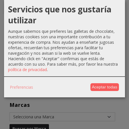
Servicios que nos gustaría
utilizar
Guantes
Mascarilla
Tinte
Tinte Lux
nitrilo L
volumen
Equium
Shine N9
100ud
finos
N6.14
Rubio Muy
Aunque sabemos que prefieres las galletas de chocolate,
Absoluk...
Avellana
Claro...
nuestras cookies son una importante contribución a tu
3,50 €
experiencia de compra. Nos ayudan a enseñarte jugosas
60ml...
10,90 €
4,76 €
4,50 €
ofertas, recuerdan tus preferencias para facilitar tu
4,31 €
navegación y nos avisan si la web se vuelve lenta.
7,76 €
Haciendo click en "Aceptar" confirmas que estás de
6,61 €
acuerdo con su uso.
Para saber más, por favor lea nuestra
política de privacidad
.
Preferencias
Aceptar todas
Marcas