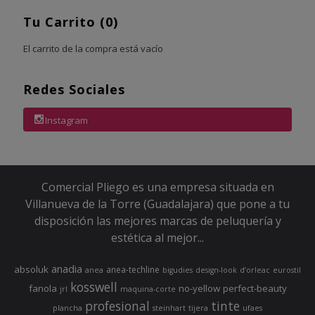
Tu Carrito (0)
El carrito de la compra está vacío
Redes Sociales
Instagram
Comercial Pliego es una empresa situada en
Villanueva de la Torre (Guadalajara) que pone a tu
disposición las mejores marcas de peluquería y
estética al mejor...
anadia
absoluk
anea-techline
anea
bigudies
design-look
d’orleac
eurostil
kosswell
fanola
no-yellow
perfect-beauty
jrl
maquina-corte
profesional
tinte
plancha
steinhart
tijera
ufaes