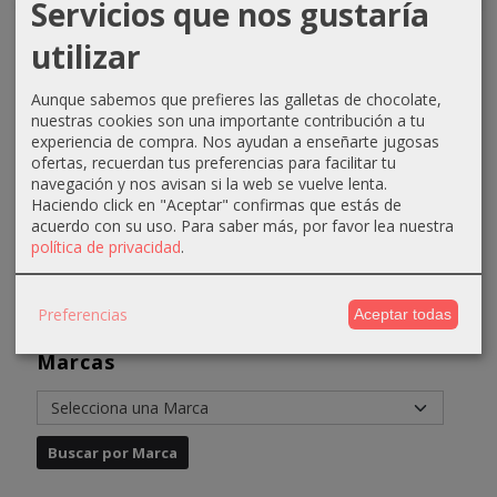
Servicios que nos gustaría
Loción
Aceite de
Peeling
Crema de
utilizar
tónica
almendras
gommage
masaje
cutis
dulces
500ml
corporal
delicados
1000ml...
Anadia
500ml
Aunque sabemos que prefieres las galletas de chocolate,
nuestras cookies son una importante contribución a tu
500ml...
Anadia
28,58 €
27,07 €
experiencia de compra. Nos ayudan a enseñarte jugosas
11,30 €
17,09 €
ofertas, recuerdan tus preferencias para facilitar tu
32,58 €
31,07 €
navegación y nos avisan si la web se vuelve lenta.
13,30 €
19,09 €
Haciendo click en "Aceptar" confirmas que estás de
acuerdo con su uso.
Para saber más, por favor lea nuestra
política de privacidad
.
Preferencias
Aceptar todas
Marcas