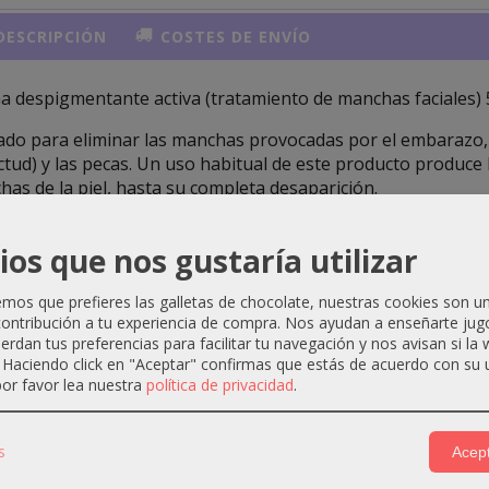
ESCRIPCIÓN
COSTES DE ENVÍO
a despigmentante activa (tratamiento de manchas faciales) 
ado para eliminar las manchas provocadas por el embarazo, 
tud) y las pecas. Un uso habitual de este producto produce 
as de la piel, hasta su completa desaparición.
anzado filtro solar protege contra los efectos nocivos de la r
ios que nos gustaría utilizar
 de la aparición de manchas en la piel.
 de uso: Anadia Cosmetics recomienda aplicar una pequeña 
os que prefieres las galletas de chocolate, nuestras cookies son u
diéndola por el rostro, cuello y zonas expuestas al sol que 
ontribución a tu experiencia de compra. Nos ayudan a enseñarte jug
a utilizar una crema con alta protección solar.
uerdan tus preferencias para facilitar tu navegación y nos avisan si la
. Haciendo click en "Aceptar" confirmas que estás de acuerdo con su 
or favor lea nuestra
política de privacidad
.
s
Acept
ctos Relacionados