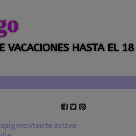
go
 DE VACACIONES HASTA EL 18
spigmentante activa
dia