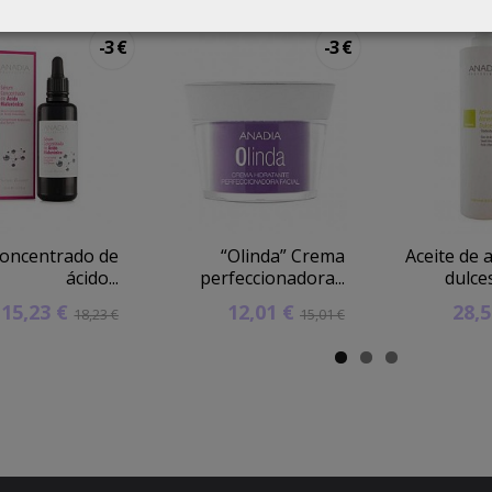
-3 €
-3 €
oncentrado de
“Olinda” Crema
Aceite de
ácido...
perfeccionadora...
dulce
15,23 €
12,01 €
28,
18,23 €
15,01 €