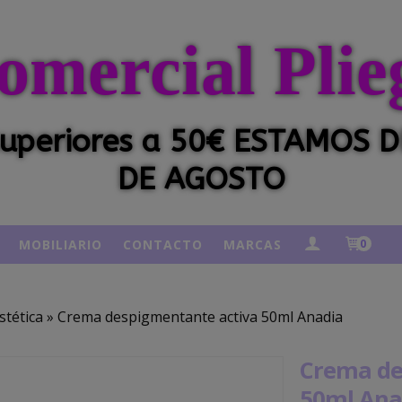
omercial Plie
 superiores a 50€ ESTAMOS
DE AGOSTO
MOBILIARIO
CONTACTO
MARCAS
0
stética
»
Crema despigmentante activa 50ml Anadia
Crema de
50ml Ana