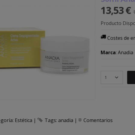
13,53 €
Producto Dispo
Costes de e
Marca
:
Anadia
egoría:
Estética
|
Tags:
anadia
|
Comentarios