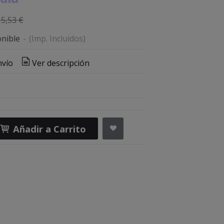
15,53 €
nible
-
(Imp. Incluidos)
nvío
Ver descripción
Añadir a Carrito