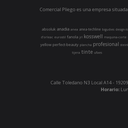
Comercial Pliego es una empresa situada 
anadia
absoluk
anea-techline
anea
bigudies
design-l
kosswell
fanola
d’orleac
eurostil
jrl
maquina-corte
profesional
yellow
perfect-beauty
plancha
stein
tinte
tijera
ufaes
Calle Toledano N3 Local A14 - 19209
Horario:
Lun