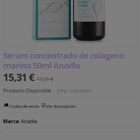
Serum concentrado de colageno
marino 50ml Anadia
15,31 €
17,31 €
Producto Disponible
-
(Imp. Incluidos)
Costes de envío
Ver descripción
Marca
:
Anadia