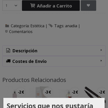
Añadir a Carrito
Categoría:
Estética
|
Tags:
anadia
|
Comentarios
Descripción
Costes de Envío
Productos Relacionados
-2 €
-3 €
-2 €
-2 €
Servicios que nos gustaría