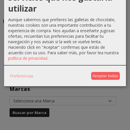
utilizar
Agua
Hidratante
Masaje
Eyeliner
micelar
cutis
relax con
rotulador
Aunque sabemos que prefieres las galletas de chocolate,
purificadora
mixtos y
aceite de
negro
nuestras cookies son una importante contribución a tu
200ml...
grasos ...
semilla...
D’ORLEAC
experiencia de compra. Nos ayudan a enseñarte jugosas
5,97 €
22,24 €
19,76 €
4,50 €
ofertas, recuerdan tus preferencias para facilitar tu
navegación y nos avisan si la web se vuelve lenta.
7,97 €
25,24 €
21,76 €
6,50 €
Haciendo click en "Aceptar" confirmas que estás de
acuerdo con su uso.
Para saber más, por favor lea nuestra
política de privacidad
.
Preferencias
Aceptar todas
Marcas