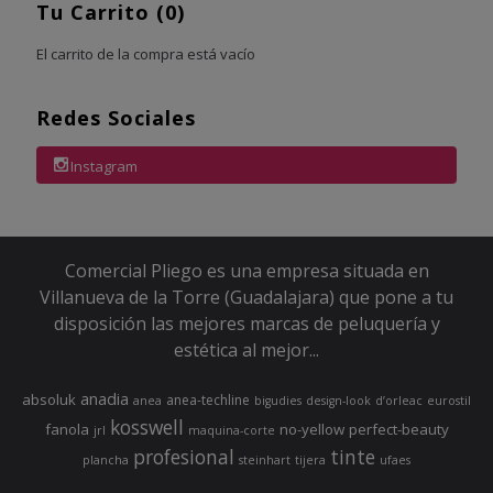
Tu Carrito (0)
El carrito de la compra está vacío
Redes Sociales
Instagram
Comercial Pliego es una empresa situada en
Villanueva de la Torre (Guadalajara) que pone a tu
disposición las mejores marcas de peluquería y
estética al mejor...
anadia
absoluk
anea-techline
anea
bigudies
design-look
d’orleac
eurostil
kosswell
fanola
no-yellow
perfect-beauty
jrl
maquina-corte
profesional
tinte
plancha
steinhart
tijera
ufaes