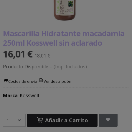
Mascarilla Hidratante macadamia
250ml Kosswell sin aclarado
16,01 €
18,01 €
Producto Disponible
-
(Imp. Incluidos)
Costes de envío
Ver descripción
Marca
:
Kosswell
Añadir a Carrito