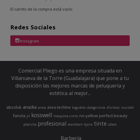
El carrito de la compra está vacío
Redes Sociales
Instagram
Comercial Pliego es una empresa situada en
Villanueva de la Torre (Guadalajara) que pone a tu
disposición las mejores marcas de peluquería y
estética al mejor...
anadia
absoluk
anea-techline
anea
bigudies
design-look
d’orleac
eurostil
kosswell
fanola
no-yellow
perfect-beauty
jrl
maquina-corte
profesional
tinte
plancha
steinhart
tijera
ufaes
Barbería