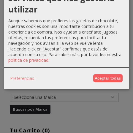
Equium
Equium
Equium
Equium
utilizar
N5.0
N6.0 Rubio
N8.33
N4.15
Castaño
Oscuro...
Rubio
Madera
Claro...
Claro...
Oscuro...
Aunque sabemos que prefieres las galletas de chocolate,
4,31 €
nuestras cookies son una importante contribución a tu
4,31 €
4,31 €
4,31 €
6,61 €
experiencia de compra. Nos ayudan a enseñarte jugosas
ofertas, recuerdan tus preferencias para facilitar tu
6,61 €
6,61 €
6,61 €
navegación y nos avisan si la web se vuelve lenta.
Haciendo click en "Aceptar" confirmas que estás de
acuerdo con su uso.
Para saber más, por favor lea nuestra
política de privacidad
.
Preferencias
Aceptar todas
Marcas
Tu Carrito (0)