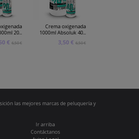
oxigenada
Crema oxigenada
Crema oxige
00ml 20...
1000ml Absoluk 40...
Techline 1000ml 
,50 €
3,50 €
2,90 
6,50 €
6,50 €
sición las mejores marcas de peluquería y
Ir arriba
Contáctanos