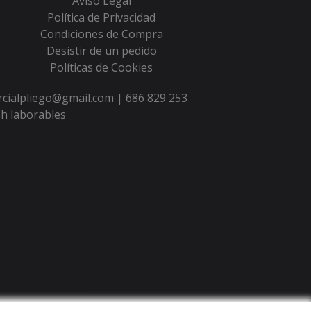
Aviso Legal
Política de Privacidad
Condiciones de Compra
Desistir de un pedido
Políticas de Cookies
ercialpliego@gmail.com |
686 829 253
h laborables