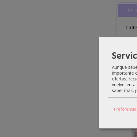
D
Tinte
APLI
Servic
Aunque sabem
importante c
ofertas, rec
vuelve lenta
Produ
saber más, p
Preferencia