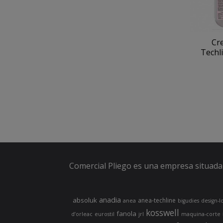
Cr
Techli
Comercial Pliego es una empresa situada 
anadia
absoluk
anea-techline
anea
bigudies
design-l
kosswell
fanola
d’orleac
eurostil
jrl
maquina-corte