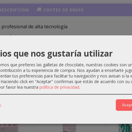
ESCRIPCIÓN
COSTES DE ENVÍO
 profesional de alta tecnología
CACIÓN 1+1,5
ios que nos gustaría utilizar
os que prefieres las galletas de chocolate, nuestras cookies son u
ontribución a tu experiencia de compra. Nos ayudan a enseñarte jug
uerdan tus preferencias para facilitar tu navegación y nos avisan si la
. Haciendo click en "Aceptar" confirmas que estás de acuerdo con su 
ctos Relacionados
or favor lea nuestra
política de privacidad
.
-1 €
-0 €
s
Acept