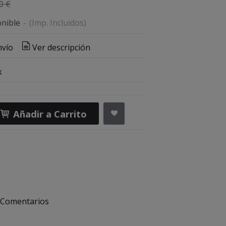
0 €
nible
-
(Imp. Incluidos)
nvío
Ver descripción
k
Añadir a Carrito
Comentarios