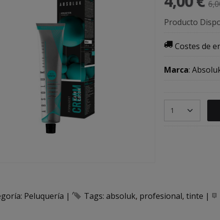
4,00 €
6,0
Producto Dispo
Costes de e
Marca
:
Absolu
egoría:
Peluquería
|
Tags:
absoluk
profesional
tinte
|