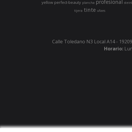
profesional
yellow
perfect-beauty
plancha
stein
tinte
tijera
ufaes
Calle Toledano N3 Local A14 - 19209
Horario:
Lun