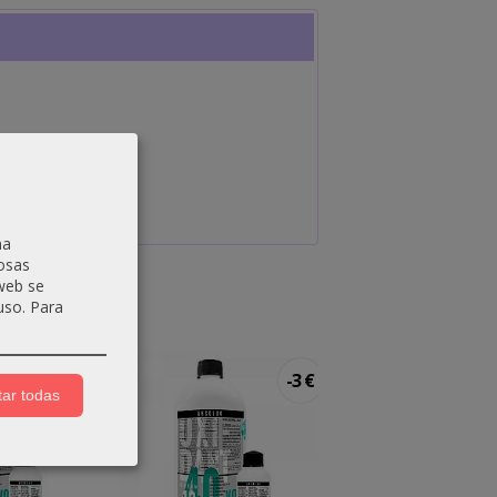
na
osas
 web se
uso.
Para
-3 €
-3 €
ar todas