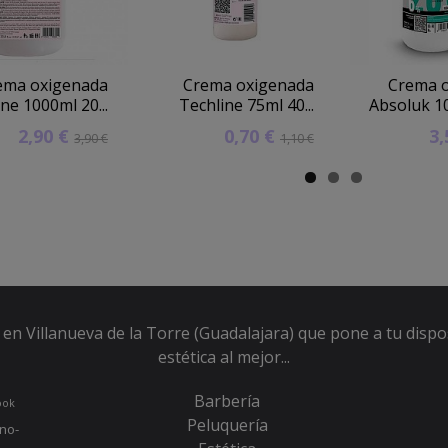
ema oxigenada
Crema oxigenada
Crema 
ne 1000ml 20...
Techline 75ml 40...
Absoluk 10
2,90 €
0,70 €
3
3,90 €
1,10 €
en Villanueva de la Torre (Guadalajara) que pone a tu dispo
estética al mejor...
Barbería
ook
Peluquería
no-