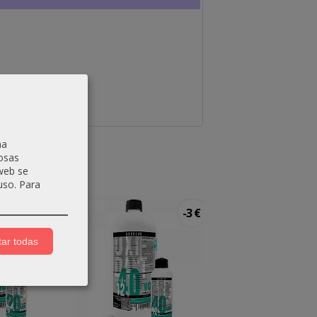
na
osas
 web se
uso.
Para
-3 €
-3 €
ar todas