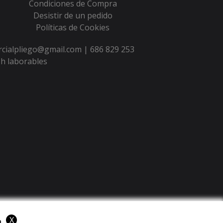
Condiciones de Compra
Desistir de un pedido
Políticas de Cookies
ercialpliego@gmail.com |
686 829 253
h laborables
X