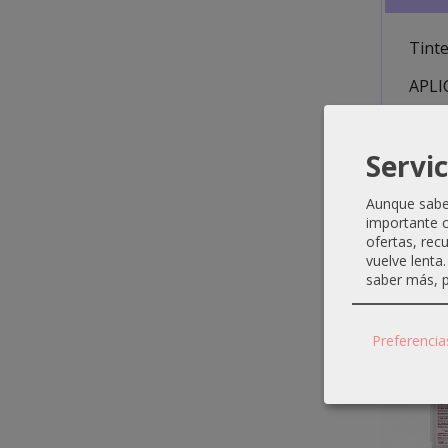
Tinte
APLI
Servic
Aunque sabem
importante c
ofertas, rec
Produ
vuelve lenta
saber más, p
Preferencia