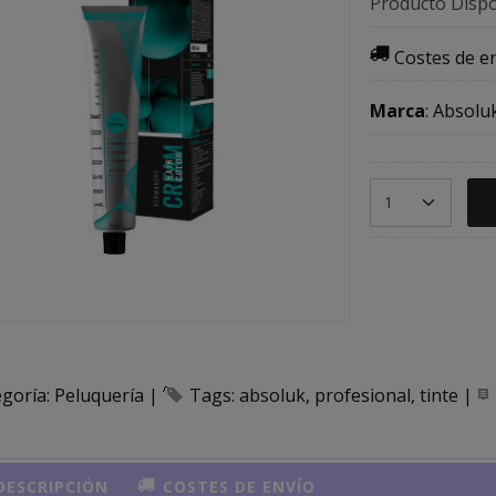
Producto Dispo
Costes de e
Marca
:
Absolu
egoría:
Peluquería
|
Tags:
absoluk
profesional
tinte
|
ESCRIPCIÓN
COSTES DE ENVÍO