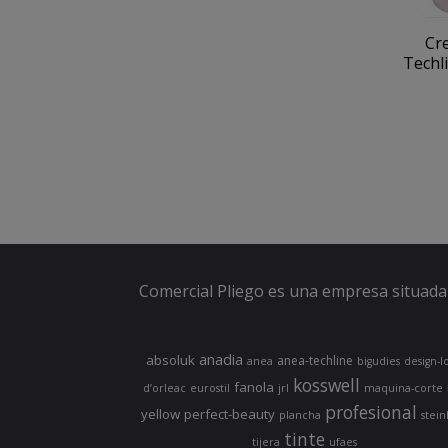
Cr
Techli
Comercial Pliego es una empresa situada 
anadia
absoluk
anea-techline
anea
bigudies
design-l
kosswell
fanola
d’orleac
eurostil
jrl
maquina-corte
profesional
yellow
perfect-beauty
plancha
stein
tinte
tijera
ufaes