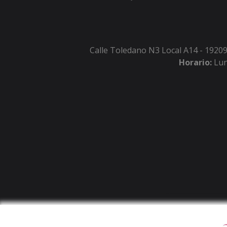
Calle Toledano N3 Local A14 - 19209
Horario:
Lun