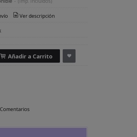
nible
-
(Imp. Incluidos)
nvío
Ver descripción
k
Añadir a Carrito
Comentarios