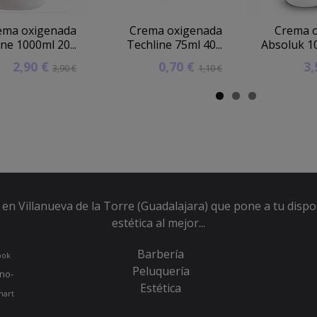
ema oxigenada
Crema oxigenada
Crema 
ne 1000ml 20...
Techline 75ml 40...
Absoluk 10
2,90 €
0,70 €
3
3,90 €
1,10 €
en Villanueva de la Torre (Guadalajara) que pone a tu dispo
estética al mejor...
Barbería
ook
Peluquería
no-
Estética
hart