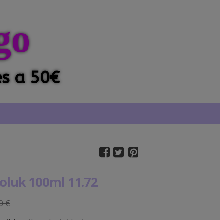
go
es a 50€
oluk 100ml 11.72
0 €