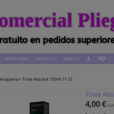
omercial Plie
ratuito en pedidos superior
MOBILIARIO
CONTACTO
MARCAS
0
eluquería
»
Tinte Absoluk 100ml 11.72
Tinte Abs
4,00 €
6,0