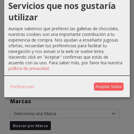
Servicios que nos gustaría
Crema
Crema
Crema
Crema
utilizar
oxigenada
oxigenada
oxigenada
oxigenada
Techline
Techline
Absoluk
1000ml
Aunque sabemos que prefieres las galletas de chocolate,
1000ml
75ml 40...
1000ml
Absoluk
nuestras cookies son una importante contribución a tu
20...
20...
40...
0,70 €
experiencia de compra. Nos ayudan a enseñarte jugosas
2,90 €
3,50 €
3,50 €
ofertas, recuerdan tus preferencias para facilitar tu
1,10 €
navegación y nos avisan si la web se vuelve lenta.
3,90 €
6,50 €
6,50 €
Haciendo click en "Aceptar" confirmas que estás de
acuerdo con su uso.
Para saber más, por favor lea nuestra
política de privacidad
.
Preferencias
Aceptar todas
Marcas