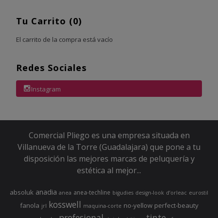
Tu Carrito (0)
El carrito de la compra está vacío
Redes Sociales
Instagram
Comercial Pliego es una empresa situada en
Villanueva de la Torre (Guadalajara) que pone a tu
disposición las mejores marcas de peluquería y
estética al mejor...
anadia
absoluk
anea-techline
anea
bigudies
design-look
d’orleac
eurostil
kosswell
fanola
no-yellow
perfect-beauty
jrl
maquina-corte
profesional
tinte