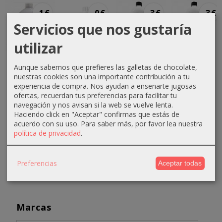
-1 €
-0 €
-3 €
-3 €
Servicios que nos gustaría
utilizar
Crema
Crema
Crema
Crema
Aunque sabemos que prefieres las galletas de chocolate,
oxigenada
oxigenada
oxigenada
oxigenada
nuestras cookies son una importante contribución a tu
Techline
Techline
Absoluk
1000ml
experiencia de compra. Nos ayudan a enseñarte jugosas
1000ml
75ml 40...
1000ml
Absoluk
ofertas, recuerdan tus preferencias para facilitar tu
20...
20...
40...
0,70 €
navegación y nos avisan si la web se vuelve lenta.
Haciendo click en "Aceptar" confirmas que estás de
2,90 €
3,50 €
3,50 €
1,10 €
acuerdo con su uso.
Para saber más, por favor lea nuestra
3,90 €
6,50 €
6,50 €
política de privacidad
.
Preferencias
Aceptar todas
Marcas