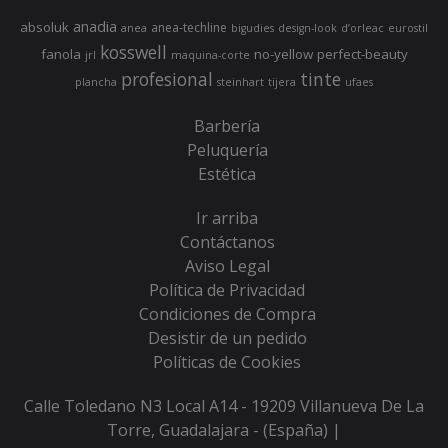
anadia
absoluk
anea-techline
anea
bigudies
design-look
d’orleac
eurostil
kosswell
fanola
no-yellow
perfect-beauty
jrl
maquina-corte
profesional
tinte
plancha
steinhart
tijera
ufaes
Barbería
Peluquería
Estética
Ir arriba
Contáctanos
Aviso Legal
Política de Privacidad
Condiciones de Compra
Desistir de un pedido
Políticas de Cookies
Calle Toledano N3 Local A14 - 19209 Villanueva De La
Torre, Guadalajara - (España) |