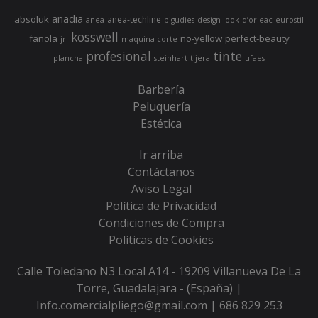
anadia
absoluk
anea-techline
anea
bigudies
design-look
d’orleac
eurostil
kosswell
fanola
no-yellow
perfect-beauty
jrl
maquina-corte
profesional
tinte
plancha
steinhart
tijera
ufaes
Barbería
Peluquería
Estética
Ir arriba
Contáctanos
Aviso Legal
Política de Privacidad
Condiciones de Compra
Políticas de Cookies
Calle Toledano N3 Local A14 - 19209 Villanueva De La
Torre, Guadalajara - (España) |
Info.comercialpliego@gmail.com |
686 829 253