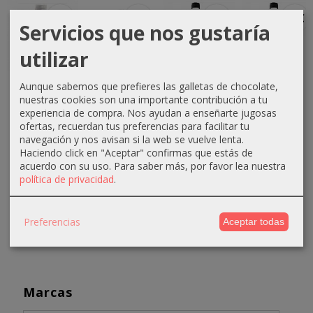
-1 €
-0 €
-3 €
-3 €
Servicios que nos gustaría
utilizar
Crema
Crema
Crema
Crema
Aunque sabemos que prefieres las galletas de chocolate,
oxigenada
oxigenada
oxigenada
oxigenada
nuestras cookies son una importante contribución a tu
Techline
Techline
Absoluk
1000ml
experiencia de compra. Nos ayudan a enseñarte jugosas
ofertas, recuerdan tus preferencias para facilitar tu
1000ml
75ml 40...
1000ml
Absoluk
navegación y nos avisan si la web se vuelve lenta.
20...
20...
40...
0,70 €
Haciendo click en "Aceptar" confirmas que estás de
2,90 €
3,50 €
3,50 €
acuerdo con su uso.
Para saber más, por favor lea nuestra
1,10 €
política de privacidad
.
3,90 €
6,50 €
6,50 €
Preferencias
Aceptar todas
Marcas