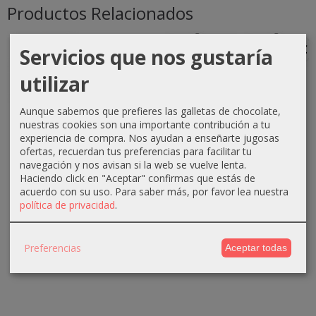
Productos Relacionados
-1 €
-0 €
-3 €
-3 €
Servicios que nos gustaría
utilizar
Aunque sabemos que prefieres las galletas de chocolate,
Crema
Crema
Crema
Crema
nuestras cookies son una importante contribución a tu
oxigenada
oxigenada
oxigenada
oxigenada
experiencia de compra. Nos ayudan a enseñarte jugosas
Techline
Techline
Absoluk
1000ml
ofertas, recuerdan tus preferencias para facilitar tu
1000ml
75ml 40...
1000ml
Absoluk
navegación y nos avisan si la web se vuelve lenta.
20...
20...
40...
Haciendo click en "Aceptar" confirmas que estás de
0,70 €
acuerdo con su uso.
Para saber más, por favor lea nuestra
2,90 €
3,50 €
3,50 €
1,10 €
política de privacidad
.
3,90 €
6,50 €
6,50 €
Preferencias
Aceptar todas