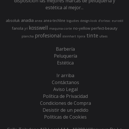
disposición las mejores marcas de peluquería y
estética al mejor...
anadia
absoluk
anea-techline
anea
bigudies
design-look
d’orleac
eurostil
kosswell
fanola
no-yellow
perfect-beauty
jrl
maquina-corte
profesional
tinte
plancha
steinhart
tijera
ufaes
Barbería
Peluquería
Estética
Ir arriba
Contáctanos
Aviso Legal
Política de Privacidad
Condiciones de Compra
Desistir de un pedido
Políticas de Cookies