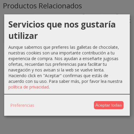
Productos Relacionados
-1 €
-0 €
-3 €
-3 €
Servicios que nos gustaría
utilizar
Aunque sabemos que prefieres las galletas de chocolate,
Crema
Crema
Crema
Crema
nuestras cookies son una importante contribución a tu
oxigenada
oxigenada
oxigenada
oxigenada
experiencia de compra. Nos ayudan a enseñarte jugosas
Techline
Techline
Absoluk
1000ml
ofertas, recuerdan tus preferencias para facilitar tu
1000ml
75ml 40...
1000ml
Absoluk
navegación y nos avisan si la web se vuelve lenta.
20...
20...
40...
Haciendo click en "Aceptar" confirmas que estás de
0,70 €
acuerdo con su uso.
Para saber más, por favor lea nuestra
2,90 €
3,50 €
3,50 €
1,10 €
política de privacidad
.
3,90 €
6,50 €
6,50 €
Preferencias
Aceptar todas