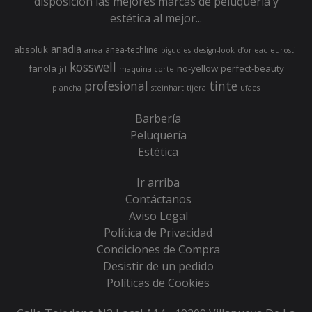
disposición las mejores marcas de peluquería y
estética al mejor...
anadia
absoluk
anea-techline
anea
bigudies
design-look
d’orleac
eurostil
kosswell
fanola
no-yellow
perfect-beauty
jrl
maquina-corte
profesional
tinte
plancha
steinhart
tijera
ufaes
Barbería
Peluquería
Estética
Ir arriba
Contáctanos
Aviso Legal
Política de Privacidad
Condiciones de Compra
Desistir de un pedido
Políticas de Cookies