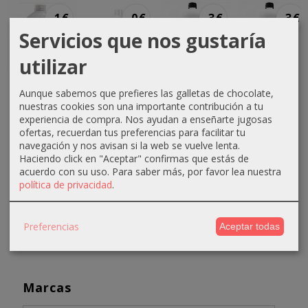
-1 €
-0 €
-3 €
-3 €
Servicios que nos gustaría
utilizar
Crema
Crema
Crema
Crema
Aunque sabemos que prefieres las galletas de chocolate,
oxigenada
oxigenada
oxigenada
oxigenada
nuestras cookies son una importante contribución a tu
Techline
Techline
Absoluk
1000ml
experiencia de compra. Nos ayudan a enseñarte jugosas
1000ml
75ml 40...
1000ml
Absoluk
ofertas, recuerdan tus preferencias para facilitar tu
20...
20...
40...
0,70 €
navegación y nos avisan si la web se vuelve lenta.
Haciendo click en "Aceptar" confirmas que estás de
2,90 €
3,50 €
3,50 €
1,10 €
acuerdo con su uso.
Para saber más, por favor lea nuestra
3,90 €
6,50 €
6,50 €
política de privacidad
.
Preferencias
Aceptar todas
Marcas