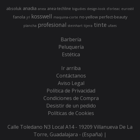
anadia
absoluk
anea-techline
anea
bigudies
design-look
d’orleac
eurostil
kosswell
fanola
no-yellow
perfect-beauty
jrl
maquina-corte
profesional
tinte
plancha
steinhart
tijera
ufaes
Barbería
Peluquería
Estética
Ir arriba
Contáctanos
Aviso Legal
Política de Privacidad
Condiciones de Compra
Desistir de un pedido
Políticas de Cookies
Calle Toledano N3 Local A14 - 19209 Villanueva De La
Torre, Guadalajara - (España) |