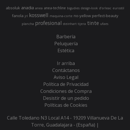
anadia
absoluk
anea-techline
anea
bigudies
design-look
d’orleac
eurostil
kosswell
fanola
no-yellow
perfect-beauty
jrl
maquina-corte
profesional
tinte
plancha
steinhart
tijera
ufaes
Barbería
Peluquería
Estética
Ir arriba
Contáctanos
Aviso Legal
Política de Privacidad
Condiciones de Compra
Desistir de un pedido
Políticas de Cookies
Calle Toledano N3 Local A14 - 19209 Villanueva De La
Torre, Guadalajara - (España) |