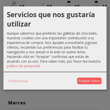
-1 €
-0 €
-3 €
-3 €
Servicios que nos gustaría
utilizar
Crema
Crema
Crema
Crema
Aunque sabemos que prefieres las galletas de chocolate,
oxigenada
oxigenada
oxigenada
oxigenada
nuestras cookies son una importante contribución a tu
Techline
Techline
Absoluk
1000ml
experiencia de compra. Nos ayudan a enseñarte jugosas
1000ml
75ml 40...
1000ml
Absoluk
ofertas, recuerdan tus preferencias para facilitar tu
20...
20...
40...
0,70 €
navegación y nos avisan si la web se vuelve lenta.
Haciendo click en "Aceptar" confirmas que estás de
2,90 €
3,50 €
3,50 €
1,10 €
acuerdo con su uso.
Para saber más, por favor lea nuestra
3,90 €
6,50 €
6,50 €
política de privacidad
.
Preferencias
Aceptar todas
Marcas