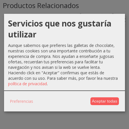
Productos Relacionados
-1 €
-0 €
-3 €
-3 €
Servicios que nos gustaría
utilizar
Aunque sabemos que prefieres las galletas de chocolate,
Crema
Crema
Crema
Crema
nuestras cookies son una importante contribución a tu
oxigenada
oxigenada
oxigenada
oxigenada
experiencia de compra. Nos ayudan a enseñarte jugosas
Techline
Techline
Absoluk
1000ml
ofertas, recuerdan tus preferencias para facilitar tu
1000ml
75ml 40...
1000ml
Absoluk
navegación y nos avisan si la web se vuelve lenta.
20...
20...
40...
Haciendo click en "Aceptar" confirmas que estás de
0,70 €
acuerdo con su uso.
Para saber más, por favor lea nuestra
2,90 €
3,50 €
3,50 €
1,10 €
política de privacidad
.
3,90 €
6,50 €
6,50 €
Preferencias
Aceptar todas