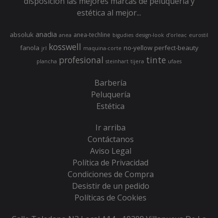
disposición las mejores marcas de peluquería y
estética al mejor...
anadia
absoluk
anea-techline
anea
bigudies
design-look
d’orleac
eurostil
kosswell
fanola
no-yellow
perfect-beauty
jrl
maquina-corte
profesional
tinte
plancha
steinhart
tijera
ufaes
Barbería
Peluquería
Estética
Ir arriba
Contáctanos
Aviso Legal
Política de Privacidad
Condiciones de Compra
Desistir de un pedido
Políticas de Cookies