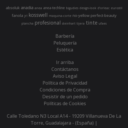
anadia
absoluk
anea-techline
anea
bigudies
design-look
d’orleac
eurostil
kosswell
fanola
no-yellow
perfect-beauty
jrl
maquina-corte
profesional
tinte
plancha
steinhart
tijera
ufaes
Barbería
Peluquería
Estética
Ir arriba
Contáctanos
Aviso Legal
Política de Privacidad
Condiciones de Compra
Desistir de un pedido
Políticas de Cookies
Calle Toledano N3 Local A14 - 19209 Villanueva De La
Torre, Guadalajara - (España) |