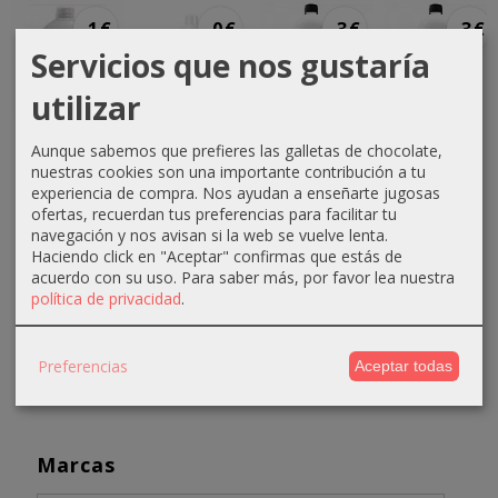
-1 €
-0 €
-3 €
-3 €
Servicios que nos gustaría
utilizar
Crema
Crema
Crema
Crema
Aunque sabemos que prefieres las galletas de chocolate,
oxigenada
oxigenada
oxigenada
oxigenada
nuestras cookies son una importante contribución a tu
Techline
Techline
Absoluk
1000ml
experiencia de compra. Nos ayudan a enseñarte jugosas
1000ml
75ml 40...
1000ml
Absoluk
ofertas, recuerdan tus preferencias para facilitar tu
20...
20...
40...
0,70 €
navegación y nos avisan si la web se vuelve lenta.
Haciendo click en "Aceptar" confirmas que estás de
2,90 €
3,50 €
3,50 €
1,10 €
acuerdo con su uso.
Para saber más, por favor lea nuestra
3,90 €
6,50 €
6,50 €
política de privacidad
.
Preferencias
Aceptar todas
Marcas