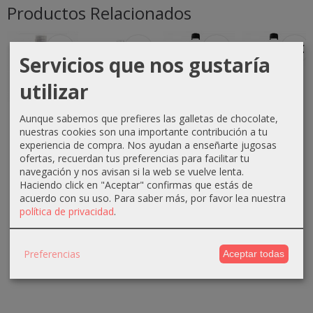
Productos Relacionados
-1 €
-0 €
-3 €
-3 €
Servicios que nos gustaría
utilizar
Crema
Crema
Crema
Crema
Aunque sabemos que prefieres las galletas de chocolate,
oxigenada
oxigenada
oxigenada
oxigenada
nuestras cookies son una importante contribución a tu
Techline
Techline
Absoluk
1000ml
experiencia de compra. Nos ayudan a enseñarte jugosas
1000ml
75ml 40...
1000ml
Absoluk
ofertas, recuerdan tus preferencias para facilitar tu
20...
20...
40...
navegación y nos avisan si la web se vuelve lenta.
0,70 €
Haciendo click en "Aceptar" confirmas que estás de
2,90 €
3,50 €
3,50 €
1,10 €
acuerdo con su uso.
Para saber más, por favor lea nuestra
política de privacidad
.
3,90 €
6,50 €
6,50 €
Preferencias
Aceptar todas