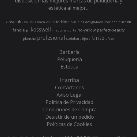
disposición las mejores marcas de peluquería y
estética al mejor...
anadia
absoluk
anea-techline
anea
bigudies
design-look
d’orleac
eurostil
kosswell
fanola
no-yellow
perfect-beauty
jrl
maquina-corte
profesional
tinte
plancha
steinhart
tijera
ufaes
Barbería
Peluquería
Estética
Ir arriba
Contáctanos
Aviso Legal
Política de Privacidad
Condiciones de Compra
Desistir de un pedido
Políticas de Cookies