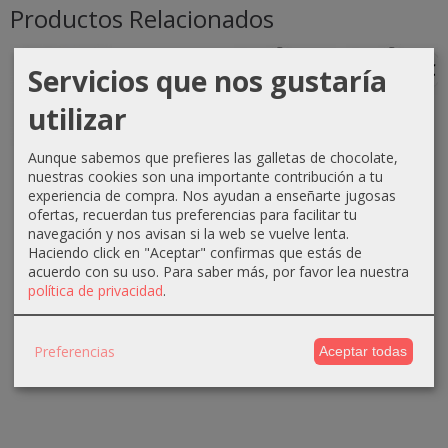
Productos Relacionados
-1 €
-0 €
-3 €
-3 €
Servicios que nos gustaría
utilizar
Aunque sabemos que prefieres las galletas de chocolate,
Crema
Crema
Crema
Crema
nuestras cookies son una importante contribución a tu
oxigenada
oxigenada
oxigenada
oxigenada
experiencia de compra. Nos ayudan a enseñarte jugosas
Techline
Techline
Absoluk
1000ml
ofertas, recuerdan tus preferencias para facilitar tu
1000ml
75ml 40...
1000ml
Absoluk
navegación y nos avisan si la web se vuelve lenta.
20...
20...
40...
Haciendo click en "Aceptar" confirmas que estás de
0,70 €
acuerdo con su uso.
Para saber más, por favor lea nuestra
2,90 €
3,50 €
3,50 €
1,10 €
política de privacidad
.
3,90 €
6,50 €
6,50 €
Preferencias
Aceptar todas