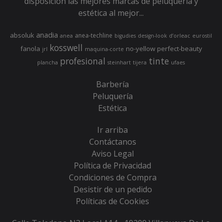
disposición las mejores marcas de peluquería y
estética al mejor...
anadia
absoluk
anea-techline
anea
bigudies
design-look
d’orleac
eurostil
kosswell
fanola
no-yellow
perfect-beauty
jrl
maquina-corte
profesional
tinte
plancha
steinhart
tijera
ufaes
Barbería
Peluquería
Estética
Ir arriba
Contáctanos
Aviso Legal
Política de Privacidad
Condiciones de Compra
Desistir de un pedido
Políticas de Cookies