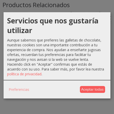
Productos Relacionados
-1 €
-0 €
-3 €
-3 €
Servicios que nos gustaría
utilizar
Aunque sabemos que prefieres las galletas de chocolate,
Crema
Crema
Crema
Crema
nuestras cookies son una importante contribución a tu
oxigenada
oxigenada
oxigenada
oxigenada
experiencia de compra. Nos ayudan a enseñarte jugosas
Techline
Techline
Absoluk
1000ml
ofertas, recuerdan tus preferencias para facilitar tu
1000ml
75ml 40...
1000ml
Absoluk
navegación y nos avisan si la web se vuelve lenta.
20...
20...
40...
Haciendo click en "Aceptar" confirmas que estás de
0,70 €
acuerdo con su uso.
Para saber más, por favor lea nuestra
2,90 €
3,50 €
3,50 €
1,10 €
política de privacidad
.
3,90 €
6,50 €
6,50 €
Preferencias
Aceptar todas