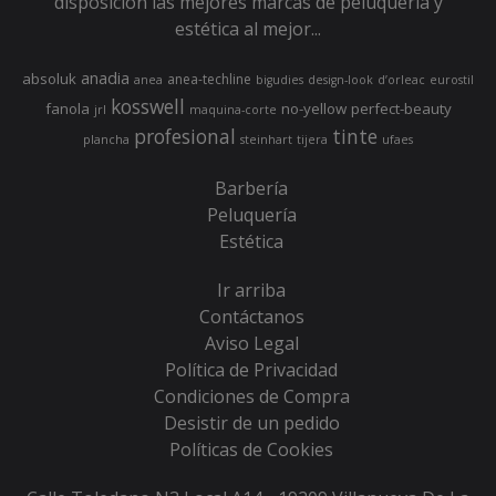
disposición las mejores marcas de peluquería y
estética al mejor...
anadia
absoluk
anea-techline
anea
bigudies
design-look
d’orleac
eurostil
kosswell
fanola
no-yellow
perfect-beauty
jrl
maquina-corte
profesional
tinte
plancha
steinhart
tijera
ufaes
Barbería
Peluquería
Estética
Ir arriba
Contáctanos
Aviso Legal
Política de Privacidad
Condiciones de Compra
Desistir de un pedido
Políticas de Cookies