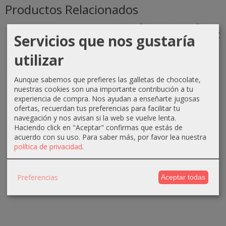
Productos Relacionados
-1 €
-0 €
-3 €
-3 €
Servicios que nos gustaría
utilizar
Aunque sabemos que prefieres las galletas de chocolate,
Crema
Crema
Crema
Crema
nuestras cookies son una importante contribución a tu
oxigenada
oxigenada
oxigenada
oxigenada
experiencia de compra. Nos ayudan a enseñarte jugosas
Techline
Techline
Absoluk
1000ml
ofertas, recuerdan tus preferencias para facilitar tu
1000ml
75ml 40...
1000ml
Absoluk
navegación y nos avisan si la web se vuelve lenta.
20...
20...
40...
Haciendo click en "Aceptar" confirmas que estás de
0,70 €
acuerdo con su uso.
Para saber más, por favor lea nuestra
2,90 €
3,50 €
3,50 €
1,10 €
política de privacidad
.
3,90 €
6,50 €
6,50 €
Preferencias
Aceptar todas