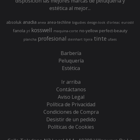
disposición las mejores marcas de peluquería y
estética al mejor...
anadia
absoluk
anea-techline
anea
bigudies
design-look
d’orleac
eurostil
kosswell
fanola
no-yellow
perfect-beauty
jrl
maquina-corte
profesional
tinte
plancha
steinhart
tijera
ufaes
Barbería
Peluquería
Estética
Ir arriba
Contáctanos
Aviso Legal
Política de Privacidad
Condiciones de Compra
Desistir de un pedido
Políticas de Cookies