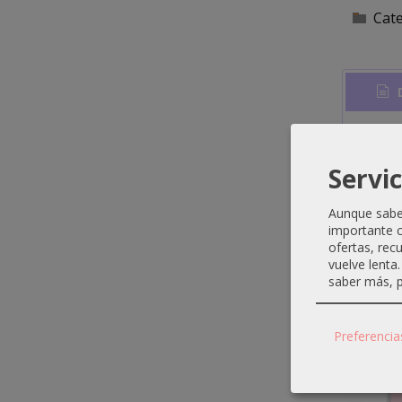
Cat
D
El
tin
resul
Servic
Aunque sabem
importante c
ofertas, rec
vuelve lenta
saber más, p
Produ
Preferencia