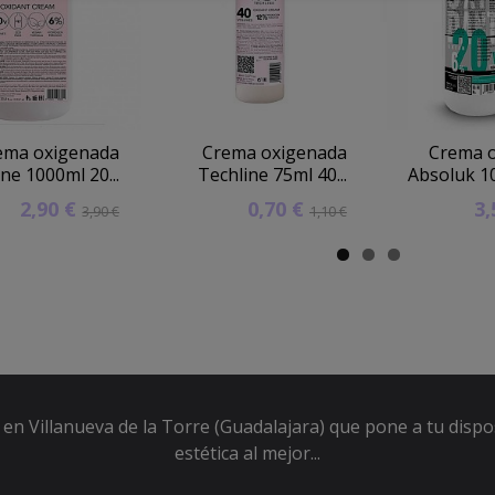
ema oxigenada
Crema oxigenada
Crema 
ne 1000ml 20...
Techline 75ml 40...
Absoluk 10
2,90 €
0,70 €
3
3,90 €
1,10 €
en Villanueva de la Torre (Guadalajara) que pone a tu dispo
estética al mejor...