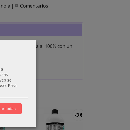
anola
|
Comentarios
idad. Cubre la cana al 100% con un
na
osas
 web se
uso.
Para
ar todas
-3 €
-3 €