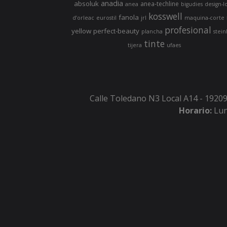
anadia
absoluk
anea-techline
anea
bigudies
design-l
kosswell
fanola
d’orleac
eurostil
jrl
maquina-corte
profesional
yellow
perfect-beauty
plancha
stein
tinte
tijera
ufaes
Calle Toledano N3 Local A14 - 19209
Horario:
Lun