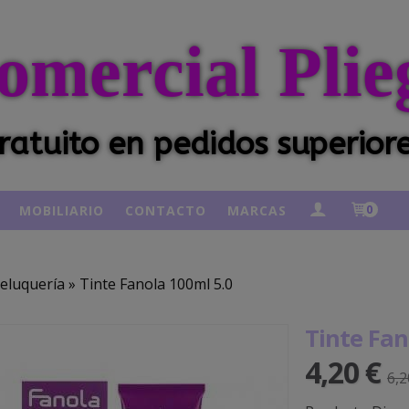
omercial Plie
ratuito en pedidos superior
MOBILIARIO
CONTACTO
MARCAS
0
eluquería
»
Tinte Fanola 100ml 5.0
Tinte Fan
4,20 €
6,2