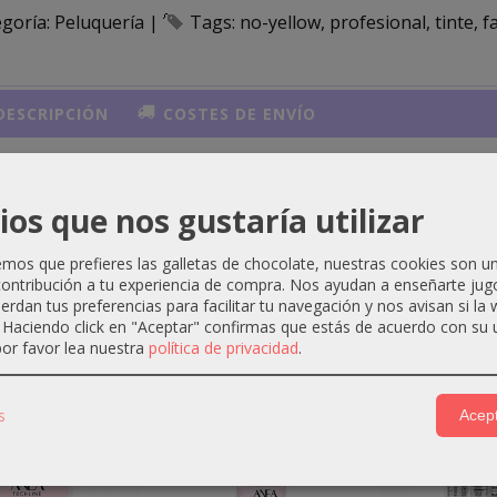
egoría:
Peluquería
|
Tags:
no-yellow
profesional
tinte
f
ESCRIPCIÓN
COSTES DE ENVÍO
te profesional Fanola
es una coloración capilar de alta cal
tado brillante y duradero.
ios que nos gustaría utilizar
os que prefieres las galletas de chocolate, nuestras cookies son u
ontribución a tu experiencia de compra. Nos ayudan a enseñarte jug
uerdan tus preferencias para facilitar tu navegación y nos avisan si la
. Haciendo click en "Aceptar" confirmas que estás de acuerdo con su 
or favor lea nuestra
política de privacidad
.
ctos Relacionados
s
Acept
-1 €
-0 €