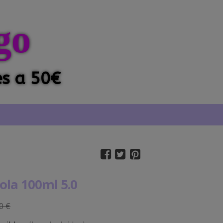
go
es a 50€
ola 100ml 5.0
0 €