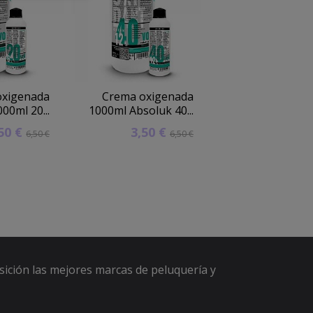
oxigenada
Crema oxigenada
Crema oxige
00ml 20...
1000ml Absoluk 40...
Techline 1000ml 
,50 €
3,50 €
2,90 
6,50 €
6,50 €
sición las mejores marcas de peluquería y