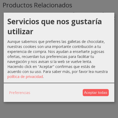
Productos Relacionados
-1 €
-0 €
-3 €
-3 €
Servicios que nos gustaría
utilizar
Aunque sabemos que prefieres las galletas de chocolate,
Crema
Crema
Crema
Crema
nuestras cookies son una importante contribución a tu
oxigenada
oxigenada
oxigenada
oxigenada
experiencia de compra. Nos ayudan a enseñarte jugosas
Techline
Techline
Absoluk
1000ml
ofertas, recuerdan tus preferencias para facilitar tu
1000ml
75ml 40...
1000ml
Absoluk
navegación y nos avisan si la web se vuelve lenta.
20...
20...
40...
Haciendo click en "Aceptar" confirmas que estás de
0,70 €
acuerdo con su uso.
Para saber más, por favor lea nuestra
2,90 €
3,50 €
3,50 €
1,10 €
política de privacidad
.
3,90 €
6,50 €
6,50 €
Preferencias
Aceptar todas