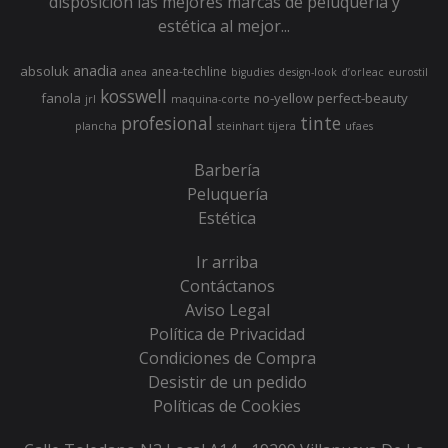
disposición las mejores marcas de peluquería y
estética al mejor...
anadia
absoluk
anea-techline
anea
bigudies
design-look
d’orleac
eurostil
kosswell
fanola
no-yellow
perfect-beauty
jrl
maquina-corte
profesional
tinte
plancha
steinhart
tijera
ufaes
Barbería
Peluquería
Estética
Ir arriba
Contáctanos
Aviso Legal
Política de Privacidad
Condiciones de Compra
Desistir de un pedido
Políticas de Cookies