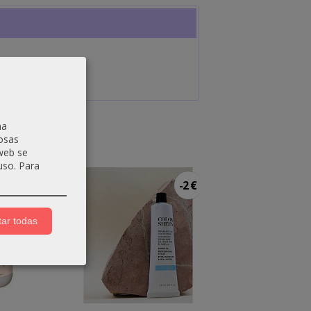
na
osas
 web se
uso.
Para
-2 €
ar todas