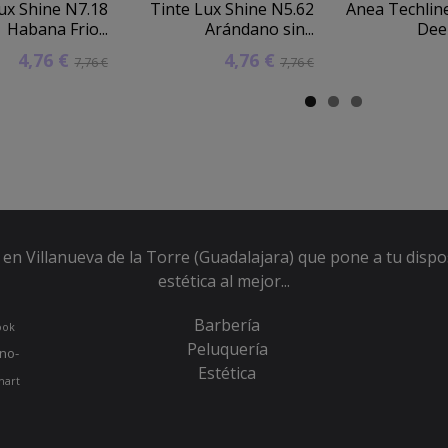
ux Shine N7.18
Tinte Lux Shine N5.62
Anea Techli
Habana Frio...
Arándano sin...
Deep
4,76 €
4,76 €
7,76 €
7,76 €
en Villanueva de la Torre (Guadalajara) que pone a tu dispo
estética al mejor...
Barbería
ook
Peluquería
no-
Estética
hart