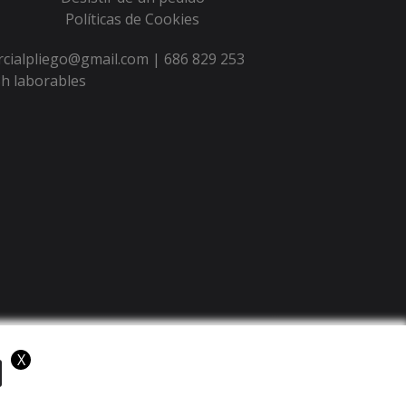
Políticas de Cookies
ercialpliego@gmail.com |
686 829 253
h laborables
X