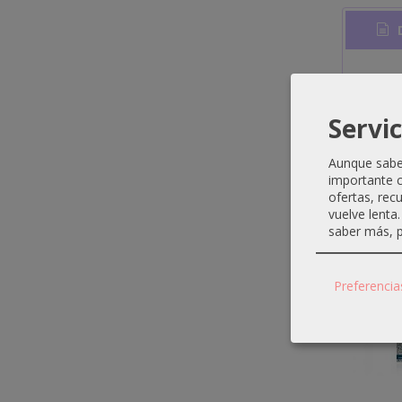
D
Disf
Servic
Aunque sabem
importante c
Produ
ofertas, rec
vuelve lenta
saber más, p
Preferencia