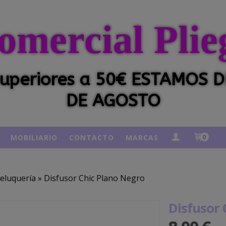
omercial Plie
 superiores a 50€ ESTAMOS
DE AGOSTO
MOBILIARIO
CONTACTO
MARCAS
0
eluquería
»
Disfusor Chic Plano Negro
Disfusor 