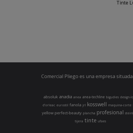
Tinte L
Comercial Pliego es una empresa situada 
anadia
absoluk
anea-techline
anea
bigudies
design-l
kosswell
fanola
d’orleac
eurostil
jrl
maquina-corte
profesional
yellow
perfect-beauty
plancha
stein
tinte
tijera
ufaes