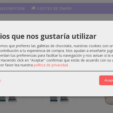
ESCRIPCIÓN
COSTES DE ENVÍO
usor Chic Plano Negro
ios que nos gustaría utilizar
os que prefieres las galletas de chocolate, nuestras cookies son u
ontribución a tu experiencia de compra. Nos ayudan a enseñarte jug
ctos Relacionados
uerdan tus preferencias para facilitar tu navegación y nos avisan si la
. Haciendo click en "Aceptar" confirmas que estás de acuerdo con su 
or favor lea nuestra
política de privacidad
.
-3 €
-3 €
s
Acept