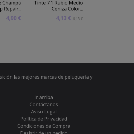
ne Champú
Tinte 7.1 Rubio Medio
Máquina de 
 Repair...
Ceniza Color...
profesional Fre
4,90 €
4,13 €
132,21 €
6,13 €
15
sición las mejores marcas de peluquería y
Ir arriba
Contáctanos
Aviso Legal
Política de Privacidad
Condiciones de Compra
Desistir de un pedido