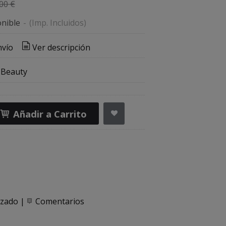
00 €
nible
-
(Imp. Incluidos)
nvío
Ver descripción
 Beauty
Añadir a Carrito
izado
|
Comentarios