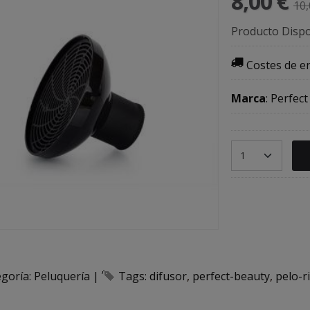
8,00 €
10,
Producto Dispo
Costes de e
Marca
:
Perfect
egoría:
Peluquería
|
Tags:
difusor
perfect-beauty
pelo-r