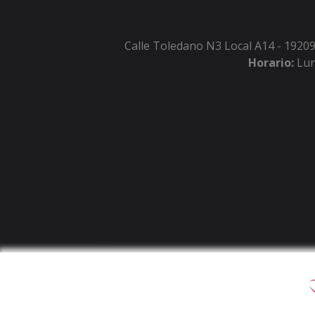
Calle Toledano N3 Local A14 - 19209
Horario:
Lun