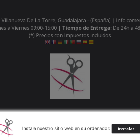
 Villanueva De La Torre, Guadalajara - (España) | Info.com
es a Viernes 09:00-15:00 |
Tiempo de Entrega:
De 24h a 48
(*) Precios con Impuestos incluidos
Métodos de pago aceptados
Instale nuestro sitio web en su ordenador:
Instalar