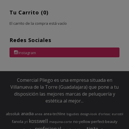
Tu Carrito (0)
El carrito de la compra está vacío
Redes Sociales
Instagram
Comercial Pliego es una empresa situada en
Villanueva de la Torre (Guadalajara) que pone a tu
disposición las mejores marcas de peluquería y
estética al mejor...
anadia
absoluk
anea-techline
anea
bigudies
design-look
d’orleac
eurostil
kosswell
fanola
no-yellow
perfect-beauty
jrl
maquina-corte
profesional
tinte