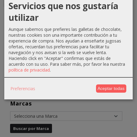
Servicios que nos gustaría
Guantes
Estuche 24
Tinte
Tijera
utilizar
nitrilo S
ampollas
Equium
Black Line
100ud
aceite
N9.00
6"
Aunque sabemos que prefieres las galletas de chocolate,
protector...
Rubio Muy
3,50 €
51,40 €
nuestras cookies son una importante contribución a tu
Claro...
12,95 €
experiencia de compra. Nos ayudan a enseñarte jugosas
4,50 €
71,40 €
4,31 €
ofertas, recuerdan tus preferencias para facilitar tu
14,95 €
navegación y nos avisan si la web se vuelve lenta.
6,61 €
Haciendo click en "Aceptar" confirmas que estás de
acuerdo con su uso.
Para saber más, por favor lea nuestra
política de privacidad
.
Preferencias
Aceptar todas
Marcas