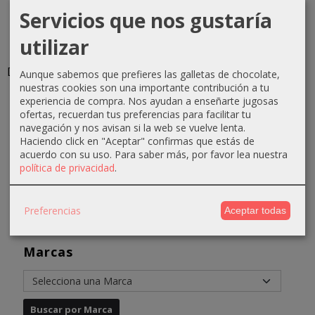
Servicios que nos gustaría
Champú
Tinte
Tinte
Anea
utilizar
lisos
Equium
Equium
Techline
Absoluk
N7.3 Rubio
N6.15
Mascarilla
Diagnostic...
Medio
Madera
Color...
Aunque sabemos que prefieres las galletas de chocolate,
Dorado...
Medio
nuestras cookies son una importante contribución a tu
7,50 €
5,88 €
60ml...
experiencia de compra. Nos ayudan a enseñarte jugosas
4,31 €
ofertas, recuerdan tus preferencias para facilitar tu
4,31 €
6,61 €
navegación y nos avisan si la web se vuelve lenta.
6,61 €
Haciendo click en "Aceptar" confirmas que estás de
acuerdo con su uso.
Para saber más, por favor lea nuestra
política de privacidad
.
Preferencias
Aceptar todas
Marcas