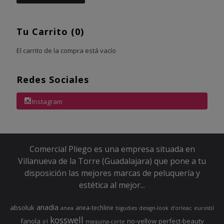
Tu Carrito (0)
El carrito de la compra está vacío
Redes Sociales
Instagram
Comercial Pliego es una empresa situada en
Villanueva de la Torre (Guadalajara) que pone a tu
disposición las mejores marcas de peluquería y
estética al mejor...
anadia
absoluk
anea-techline
anea
bigudies
design-look
d’orleac
eurostil
kosswell
fanola
no-yellow
perfect-beauty
jrl
maquina-corte