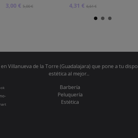
3,00 €
4,31 €
5,00 €
6,61 €
en Villanueva de la Torre (Guadalajara) que pone a tu dispo
estética al mejor...
Barbería
ook
Peluquería
no-
Estética
hart