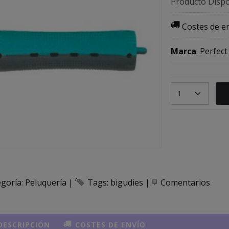
Producto Dispo
Costes de e
Marca
:
Perfect
egoría:
Peluquería
|
Tags:
bigudies
|
Comentarios
ESCRIPCIÓN
COSTES DE ENVÍO