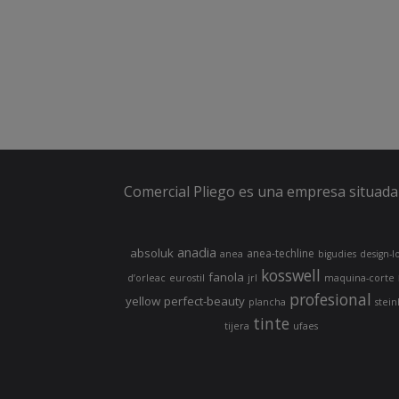
Comercial Pliego es una empresa situada 
anadia
absoluk
anea-techline
anea
bigudies
design-l
kosswell
fanola
d’orleac
eurostil
jrl
maquina-corte
profesional
yellow
perfect-beauty
plancha
stein
tinte
tijera
ufaes