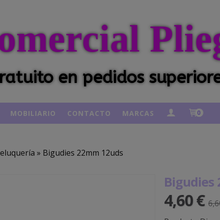
omercial Plie
ratuito en pedidos superior
MOBILIARIO
CONTACTO
MARCAS
0
eluquería
»
Bigudies 22mm 12uds
Bigudies
4,60 €
6,6