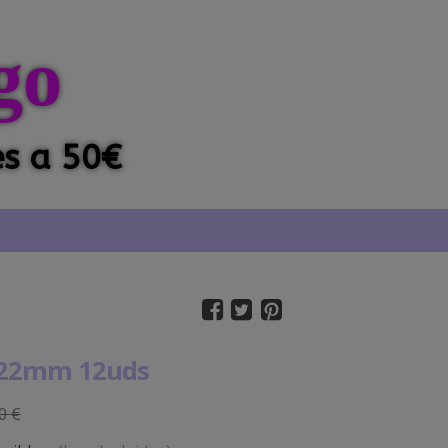
go
es a 50€
 22mm 12uds
0 €