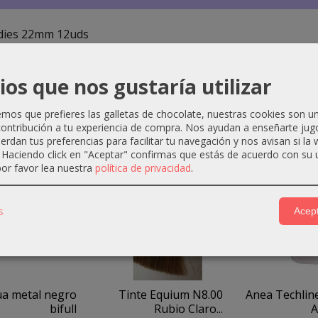
dies 22mm 12uds
ios que nos gustaría utilizar
os que prefieres las galletas de chocolate, nuestras cookies son u
ctos Relacionados
ontribución a tu experiencia de compra. Nos ayudan a enseñarte jug
uerdan tus preferencias para facilitar tu navegación y nos avisan si la
. Haciendo click en "Aceptar" confirmas que estás de acuerdo con su 
-2 €
-2 €
or favor lea nuestra
política de privacidad
.
s
Acept
ua metal negro
Tinte Equium N8.00
Anea Techli
bifull
Rubio Claro...
A