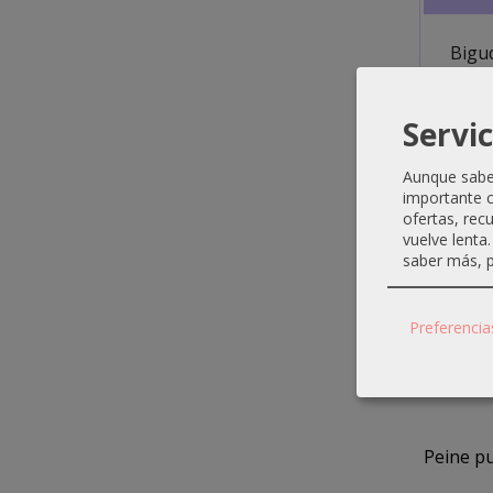
Bigu
Servic
Aunque sabem
Produ
importante c
ofertas, rec
vuelve lenta
saber más, p
Preferencia
Peine p