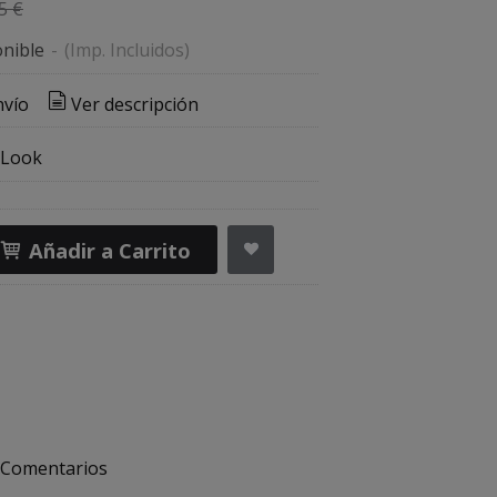
5 €
nible
-
(Imp. Incluidos)
nvío
Ver descripción
 Look
Añadir a Carrito
Comentarios