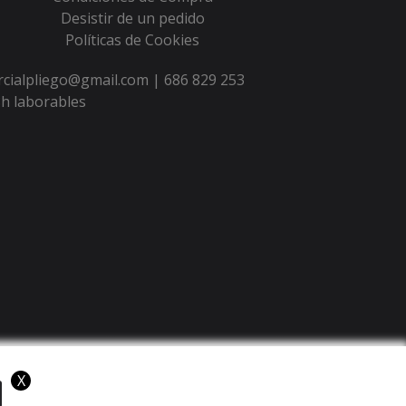
Desistir de un pedido
Políticas de Cookies
ercialpliego@gmail.com |
686 829 253
h laborables
X