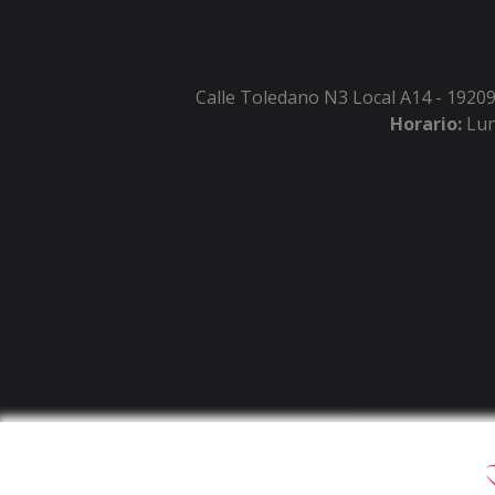
Calle Toledano N3 Local A14 - 19209
Horario:
Lun