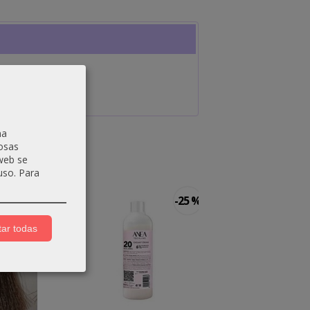
na
osas
 web se
uso.
Para
-2 €
-25 %
ar todas