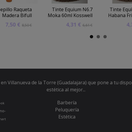
epillo Raqueta
Tinte Equium N6.7
Tinte Equ
Madera Bifull
Moka 60ml Kosswell
Habana Fri
7,50 €
4,31 €
4
8,50 €
6,61 €
en Villanueva de la Torre (Guadalajara) que pone a tu dispo
estética al mejor...
Barbería
ook
Peluquería
no-
Estética
hart