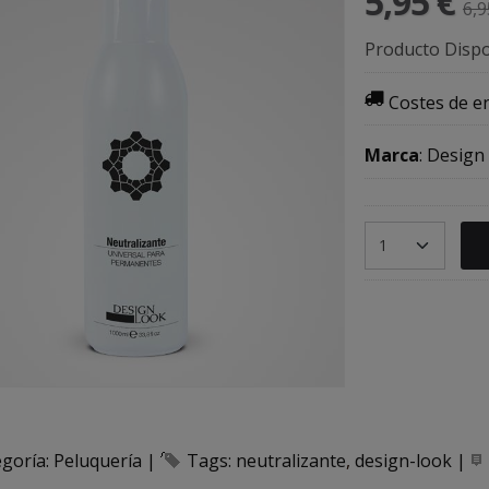
5,95 €
6,9
Producto Dispo
Costes de e
Marca
:
Design
egoría:
Peluquería
|
Tags:
neutralizante
design-look
|