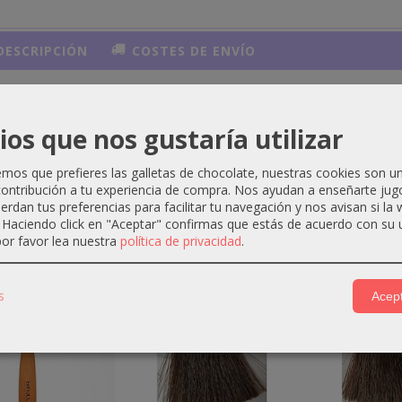
ESCRIPCIÓN
COSTES DE ENVÍO
ralizante 1000ml
ios que nos gustaría utilizar
os que prefieres las galletas de chocolate, nuestras cookies son u
ontribución a tu experiencia de compra. Nos ayudan a enseñarte jug
uerdan tus preferencias para facilitar tu navegación y nos avisan si la
ctos Relacionados
. Haciendo click en "Aceptar" confirmas que estás de acuerdo con su 
or favor lea nuestra
política de privacidad
.
-1 €
-2 €
s
Acept