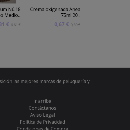
ium N6.18
Crema oxigenada Anea
Rulo malla con ce
o Medio...
75ml 20...
nylon 24mm
,31 €
0,67 €
2,10 
6,61 €
0,89 €
sición las mejores marcas de peluquería y
Ir arriba
Contáctanos
Aviso Legal
Política de Privacidad
Condiciones de Compra