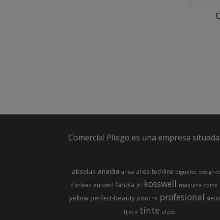
C
Comercial Pliego es una empresa situada 
anadia
absoluk
anea-techline
anea
bigudies
design-l
kosswell
fanola
d’orleac
eurostil
jrl
maquina-corte
profesional
yellow
perfect-beauty
plancha
stein
tinte
tijera
ufaes