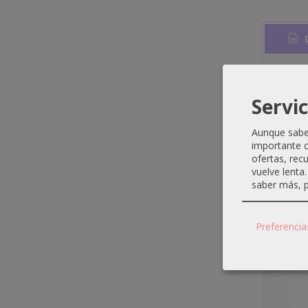
D
Neut
Servic
Aunque sabem
importante c
ofertas, rec
Produ
vuelve lenta
saber más, p
Preferencia