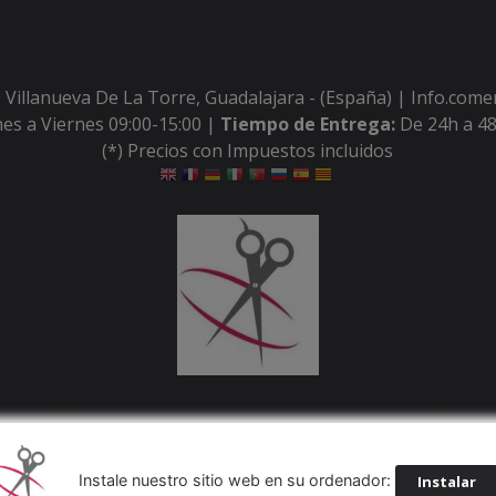
 Villanueva De La Torre, Guadalajara - (España) | Info.com
es a Viernes 09:00-15:00 |
Tiempo de Entrega:
De 24h a 48
(*) Precios con Impuestos incluidos
Métodos de pago aceptados
Instale nuestro sitio web en su ordenador:
Instalar