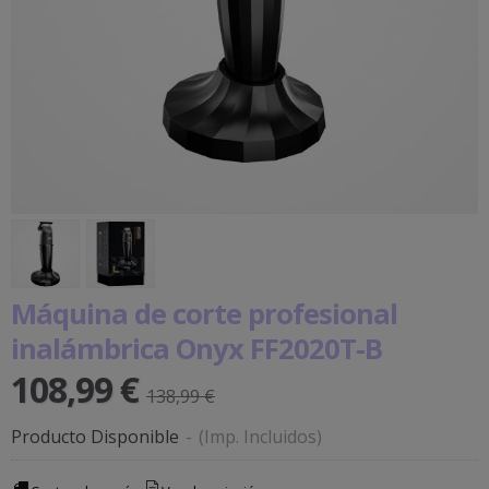
Máquina de corte profesional
inalámbrica Onyx FF2020T-B
108,99 €
138,99 €
Producto Disponible
-
(Imp. Incluidos)