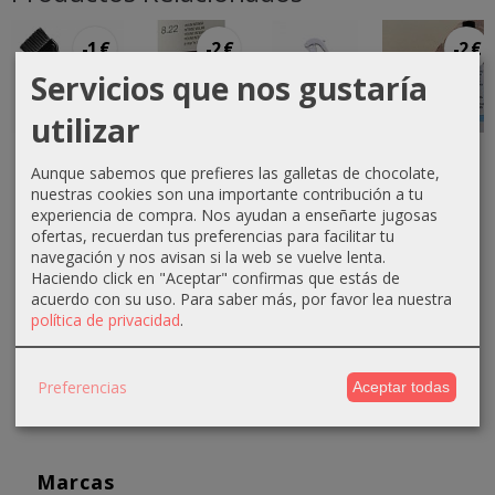
-1 €
-2 €
-2 €
Servicios que nos gustaría
utilizar
Paletina
Tinte
Spray
Tinte 3
Aunque sabemos que prefieres las galletas de chocolate,
negra
Equium
protector
Castaño
nuestras cookies son una importante contribución a tu
ancha
N8.22
termico
Oscuro
experiencia de compra. Nos ayudan a enseñarte jugosas
Violin
175ml
Color
1,50 €
ofertas, recuerdan tus preferencias para facilitar tu
Intenso...
Anea...
Sheen...
navegación y nos avisan si la web se vuelve lenta.
2,50 €
4,31 €
3,67 €
4,13 €
Haciendo click en "Aceptar" confirmas que estás de
acuerdo con su uso.
Para saber más, por favor lea nuestra
6,61 €
6,13 €
política de privacidad
.
Preferencias
Aceptar todas
Marcas