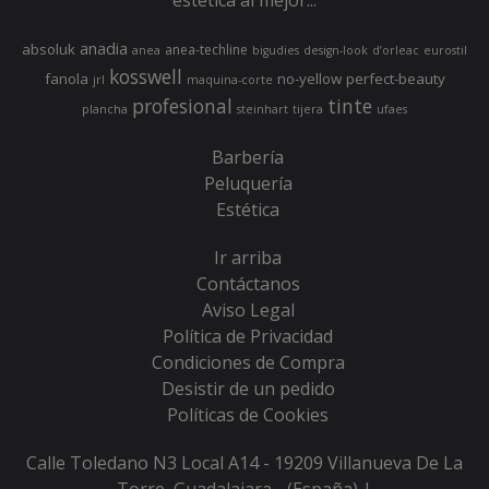
estética al mejor...
anadia
absoluk
anea-techline
anea
bigudies
design-look
d’orleac
eurostil
kosswell
fanola
no-yellow
perfect-beauty
jrl
maquina-corte
profesional
tinte
plancha
steinhart
tijera
ufaes
Barbería
Peluquería
Estética
Ir arriba
Contáctanos
Aviso Legal
Política de Privacidad
Condiciones de Compra
Desistir de un pedido
Políticas de Cookies
Calle Toledano N3 Local A14 - 19209 Villanueva De La