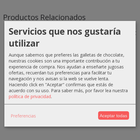
Productos Relacionados
Servicios que nos gustaría
-1 €
-0 €
-3 €
-3 €
utilizar
Aunque sabemos que prefieres las galletas de chocolate,
nuestras cookies son una importante contribución a tu
Crema
Crema
Crema
Crema
experiencia de compra. Nos ayudan a enseñarte jugosas
oxigenada
oxigenada
oxigenada
oxigenada
ofertas, recuerdan tus preferencias para facilitar tu
Techline
Techline
Absoluk
1000ml
navegación y nos avisan si la web se vuelve lenta.
1000ml
75ml 40...
1000ml
Absoluk
Haciendo click en "Aceptar" confirmas que estás de
20...
20...
40...
acuerdo con su uso.
Para saber más, por favor lea nuestra
0,70 €
política de privacidad
.
2,90 €
3,50 €
3,50 €
1,10 €
3,90 €
6,50 €
6,50 €
Preferencias
Aceptar todas