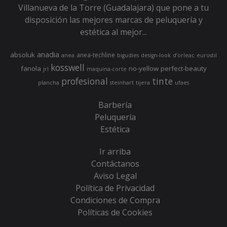
Villanueva de la Torre (Guadalajara) que pone a tu
disposición las mejores marcas de peluquería y
estética al mejor...
anadia
absoluk
anea-techline
anea
bigudies
design-look
d’orleac
eurostil
kosswell
fanola
no-yellow
perfect-beauty
jrl
maquina-corte
profesional
tinte
plancha
steinhart
tijera
ufaes
Barbería
Peluquería
Estética
Ir arriba
Contáctanos
Aviso Legal
Política de Privacidad
Condiciones de Compra
Políticas de Cookies