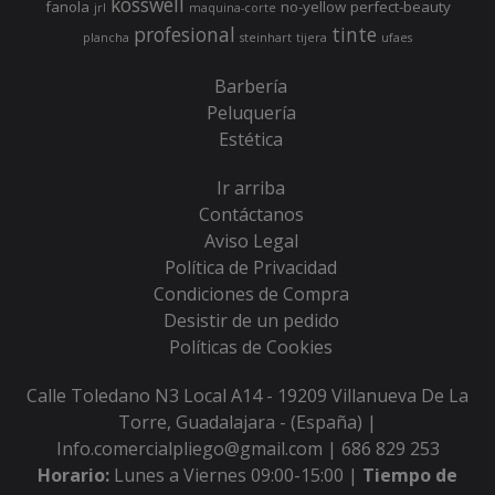
kosswell
fanola
no-yellow
perfect-beauty
jrl
maquina-corte
profesional
tinte
plancha
steinhart
tijera
ufaes
Barbería
Peluquería
Estética
Ir arriba
Contáctanos
Aviso Legal
Política de Privacidad
Condiciones de Compra
Desistir de un pedido
Políticas de Cookies
Calle Toledano N3 Local A14 - 19209 Villanueva De La
Torre, Guadalajara - (España) |
Info.comercialpliego@gmail.com |
686 829 253
Horario:
Lunes a Viernes 09:00-15:00 |
Tiempo de