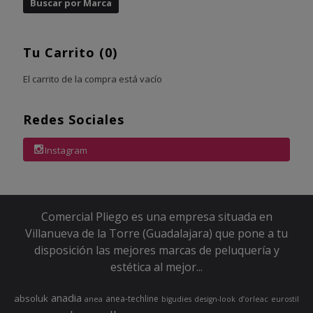
Tu Carrito (0)
El carrito de la compra está vacío
Redes Sociales
Instagram
Comercial Pliego es una empresa situada en
Villanueva de la Torre (Guadalajara) que pone a tu
disposición las mejores marcas de peluquería y
estética al mejor...
anadia
absoluk
anea-techline
anea
bigudies
design-look
d’orleac
eurostil