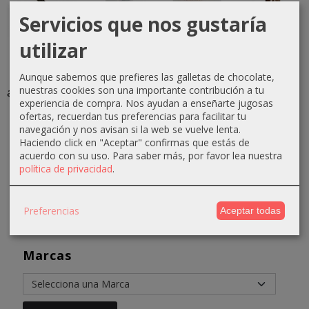
Servicios que nos gustaría
utilizar
Lápiz de
Peeling
Mascarilla
Crema de
ojos
gommage
equilibrante
afeitado
Aunque sabemos que prefieres las galletas de chocolate,
D’ORLEAC
200ml
purificadora...
suave
nuestras cookies son una importante contribución a tu
automático
Anadia
150ml
31,96 €
experiencia de compra. Nos ayudan a enseñarte jugosas
N1...
Anadia
21,99 €
ofertas, recuerdan tus preferencias para facilitar tu
35,96 €
3,50 €
8,07 €
navegación y nos avisan si la web se vuelve lenta.
23,99 €
Haciendo click en "Aceptar" confirmas que estás de
4,35 €
10,07 €
acuerdo con su uso.
Para saber más, por favor lea nuestra
política de privacidad
.
Preferencias
Aceptar todas
Marcas