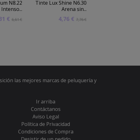
ium N8.22
Tinte Lux Shine N6.30
Plancha Tit
 Intenso...
Arena sin...
M
,31 €
4,76 €
63,80 €
6,61 €
7,76 €
7
sición las mejores marcas de peluquería y
Ir arriba
Contáctanos
Aviso Legal
Política de Privacidad
Condiciones de Compra
Desistir de un pedido