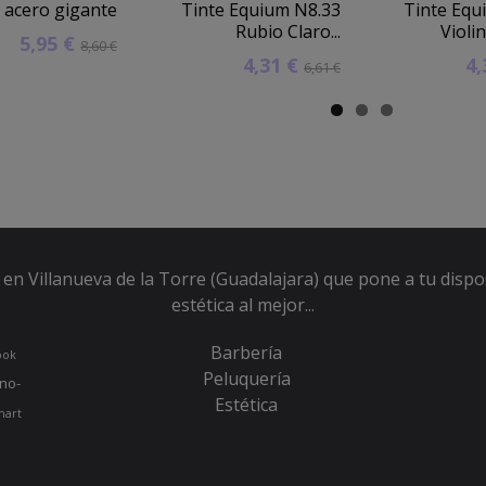
 acero gigante
Tinte Equium N8.33
Tinte Equ
Rubio Claro...
Violin
5,95 €
8,60 €
4,31 €
4
6,61 €
en Villanueva de la Torre (Guadalajara) que pone a tu dispo
estética al mejor...
Barbería
ook
Peluquería
no-
Estética
hart