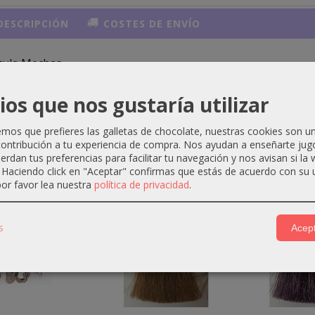
ESCRIPCIÓN
COSTES DE ENVÍO
tula Mechas
ios que nos gustaría utilizar
os que prefieres las galletas de chocolate, nuestras cookies son u
ontribución a tu experiencia de compra. Nos ayudan a enseñarte jug
ctos Relacionados
uerdan tus preferencias para facilitar tu navegación y nos avisan si la
. Haciendo click en "Aceptar" confirmas que estás de acuerdo con su 
or favor lea nuestra
política de privacidad
.
-3 €
-2 €
s
Acept