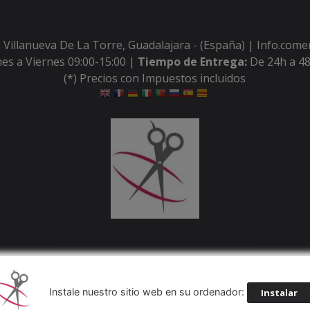
 Villanueva De La Torre, Guadalajara - (España) | Info.com
es a Viernes 09:00-15:00 |
Tiempo de Entrega:
De 24h a 48
(*) Precios con Impuestos incluidos
Métodos de pago aceptados
Instale nuestro sitio web en su ordenador:
Instalar