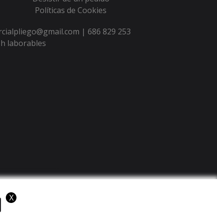
Políticas de Cookies
ercialpliego@gmail.com |
686 829 253
h laborables
X