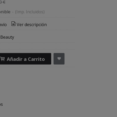
0 €
nible
-
(Imp. Incluidos)
nvío
Ver descripción
 Beauty
Añadir a Carrito
os