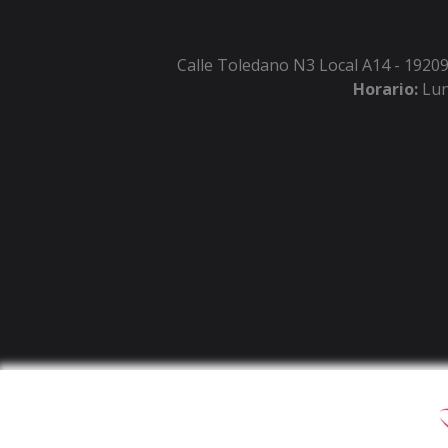
Calle Toledano N3 Local A14 - 19209
Horario:
Lun