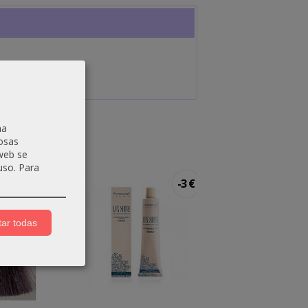
na
osas
 web se
uso.
Para
Agotado
-2 €
-3 €
ar todas