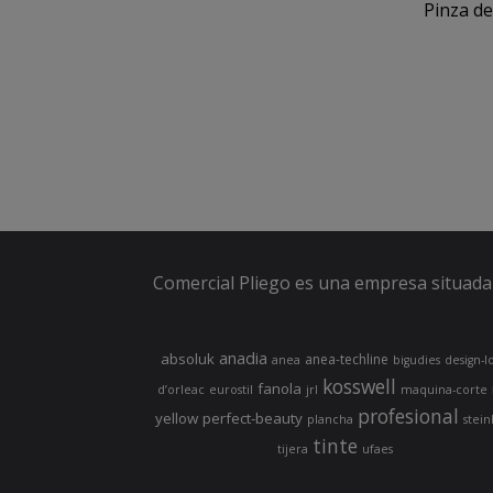
Pinza de
Comercial Pliego es una empresa situada 
anadia
absoluk
anea-techline
anea
bigudies
design-l
kosswell
fanola
d’orleac
eurostil
jrl
maquina-corte
profesional
yellow
perfect-beauty
plancha
stein
tinte
tijera
ufaes