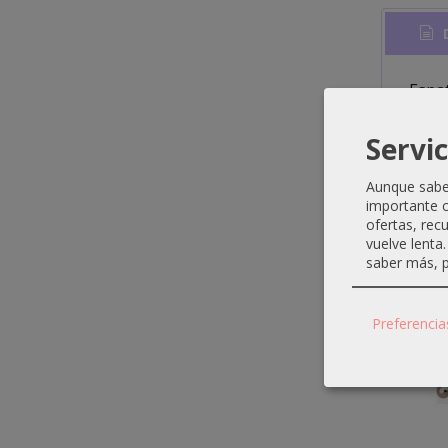
D
Espa
Servic
Aunque sabem
importante c
Produ
ofertas, rec
vuelve lenta
saber más, p
Preferencia