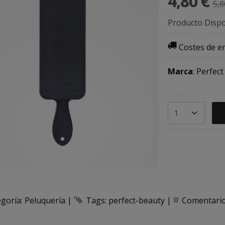
4,80 €
5,8
Producto Dispo
Costes de e
Marca
:
Perfect
egoría:
Peluquería
|
Tags:
perfect-beauty
|
Comentari