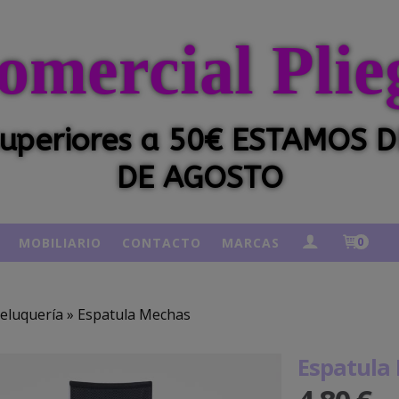
omercial Plie
 superiores a 50€ ESTAMOS
DE AGOSTO
MOBILIARIO
CONTACTO
MARCAS
0
eluquería
»
Espatula Mechas
Espatula