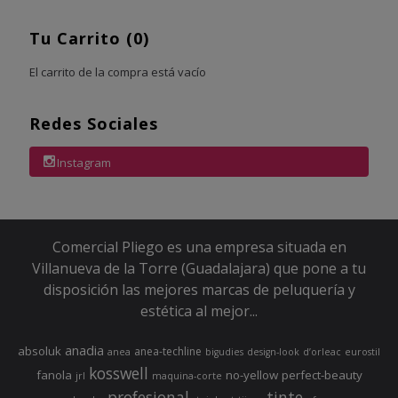
Tu Carrito (0)
El carrito de la compra está vacío
Redes Sociales
Instagram
Comercial Pliego es una empresa situada en
Villanueva de la Torre (Guadalajara) que pone a tu
disposición las mejores marcas de peluquería y
estética al mejor...
anadia
absoluk
anea-techline
anea
bigudies
design-look
d’orleac
eurostil
kosswell
fanola
no-yellow
perfect-beauty
jrl
maquina-corte
profesional
tinte