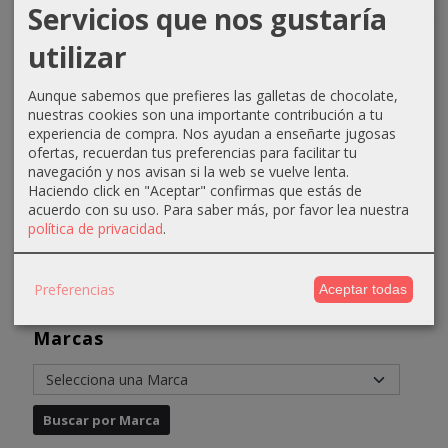
Servicios que nos gustaría
Cepillo
Capa de
Champú
Tinte
utilizar
esqueleto
corte
Absoluk
Equium
grande
Steinhart
Diagnostic
N099
Aunque sabemos que prefieres las galletas de chocolate,
Eurostil
Scalp
Potenciador
8,45 €
nuestras cookies son una importante contribución a tu
Care...
Verde...
0,99 €
experiencia de compra. Nos ayudan a enseñarte jugosas
10,60 €
7,50 €
4,31 €
ofertas, recuerdan tus preferencias para facilitar tu
1,20 €
navegación y nos avisan si la web se vuelve lenta.
6,61 €
Haciendo click en "Aceptar" confirmas que estás de
acuerdo con su uso.
Para saber más, por favor lea nuestra
política de privacidad
.
Preferencias
Aceptar todas
Marcas