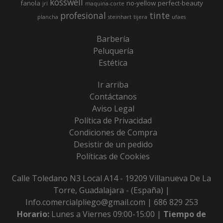
kosswell
fanola
no-yellow
perfect-beauty
jrl
maquina-corte
profesional
tinte
plancha
steinhart
tijera
ufaes
Barbería
Peluquería
Estética
Ir arriba
Contáctanos
Aviso Legal
Política de Privacidad
Condiciones de Compra
Desistir de un pedido
Políticas de Cookies
Calle Toledano N3 Local A14 - 19209 Villanueva De La
Torre, Guadalajara - (España) |
Info.comercialpliego@gmail.com |
686 829 253
Horario:
Lunes a Viernes 09:00-15:00 |
Tiempo de