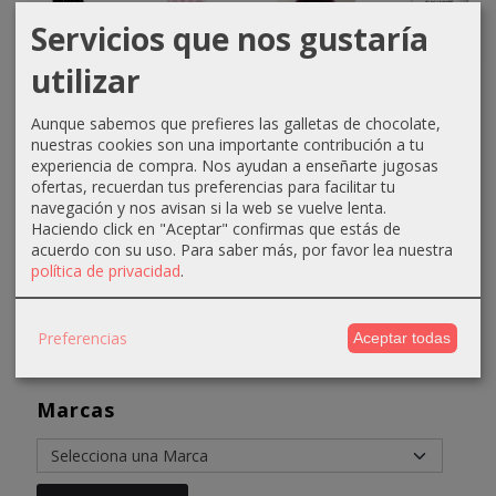
Servicios que nos gustaría
utilizar
Cepillo
Crema
Tinte
Decoloración
barbero
oxigenada
Equium
Flash
Aunque sabemos que prefieres las galletas de chocolate,
Hysoki
Techline
N4.20
White
nuestras cookies son una importante contribución a tu
1000ml
Mora
500gr
2,95 €
experiencia de compra. Nos ayudan a enseñarte jugosas
40...
60ml...
Anea...
ofertas, recuerdan tus preferencias para facilitar tu
4,95 €
2,90 €
4,31 €
14,95 €
navegación y nos avisan si la web se vuelve lenta.
Haciendo click en "Aceptar" confirmas que estás de
4,90 €
6,61 €
16,95 €
acuerdo con su uso.
Para saber más, por favor lea nuestra
política de privacidad
.
Preferencias
Aceptar todas
Marcas