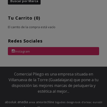
Tu Carrito (0)
El carrito de la compra está vacío
Redes Sociales
Instagram
Comercial Pliego es una empresa situada en
Villanueva de la Torre (Guadalajara) que pone a tu
disposición las mejores marcas de peluquería y
estética al mejor...
anadia
absoluk
anea-techline
anea
bigudies
design-look
d’orleac
eurostil