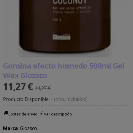
Gomina efecto humedo 500ml Gel
Wax Glossco
11,27 €
14,27 €
Producto Disponible
-
(Imp. Incluidos)
Costes de envío
Ver descripción
Marca
:
Glossco