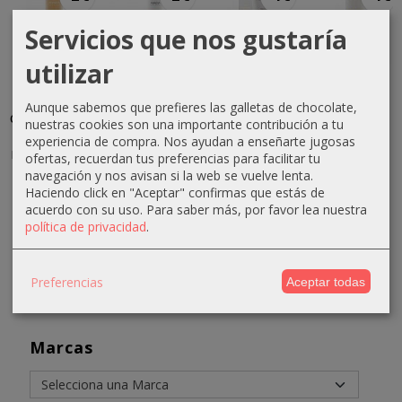
Servicios que nos gustaría
utilizar
Loción
Leche
Crema
Aceite de
tónica
limpiadora
despigmentante
almendras
Aunque sabemos que prefieres las galletas de chocolate,
cutis secos
cutis
activa
dulces
nuestras cookies son una importante contribución a tu
y
mixtos y...
200ml...
1000ml...
experiencia de compra. Nos ayudan a enseñarte jugosas
normales...
ofertas, recuerdan tus preferencias para facilitar tu
11,30 €
23,28 €
28,58 €
navegación y nos avisan si la web se vuelve lenta.
7,41 €
13,30 €
27,28 €
32,58 €
Haciendo click en "Aceptar" confirmas que estás de
9,41 €
acuerdo con su uso.
Para saber más, por favor lea nuestra
política de privacidad
.
Preferencias
Aceptar todas
Marcas