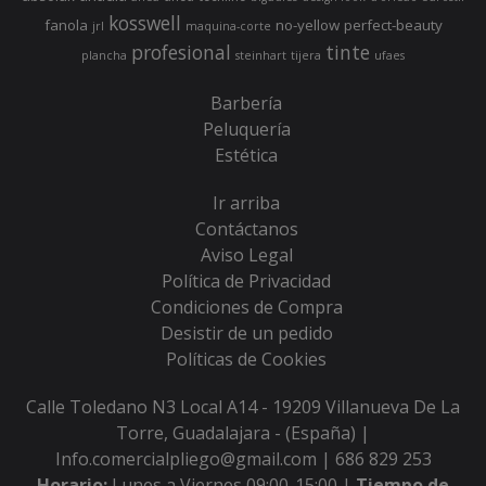
kosswell
fanola
no-yellow
perfect-beauty
jrl
maquina-corte
profesional
tinte
plancha
steinhart
tijera
ufaes
Barbería
Peluquería
Estética
Ir arriba
Contáctanos
Aviso Legal
Política de Privacidad
Condiciones de Compra
Desistir de un pedido
Políticas de Cookies
Calle Toledano N3 Local A14 - 19209 Villanueva De La
Torre, Guadalajara - (España) |
Info.comercialpliego@gmail.com |
686 829 253
Horario:
Lunes a Viernes 09:00-15:00 |
Tiempo de