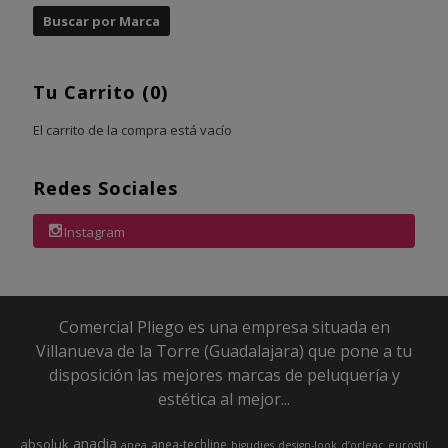
Tu Carrito (0)
El carrito de la compra está vacío
Redes Sociales
Instagram
Comercial Pliego es una empresa situada en
Villanueva de la Torre (Guadalajara) que pone a tu
disposición las mejores marcas de peluquería y
estética al mejor...
anadia
absoluk
anea-techline
anea
bigudies
design-look
d’orleac
eurostil