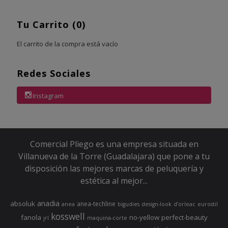
Tu Carrito (0)
El carrito de la compra está vacío
Redes Sociales
Instagram
Comercial Pliego es una empresa situada en
Villanueva de la Torre (Guadalajara) que pone a tu
disposición las mejores marcas de peluquería y
estética al mejor...
anadia
absoluk
anea-techline
anea
bigudies
design-look
d’orleac
eurostil
kosswell
fanola
no-yellow
perfect-beauty
jrl
maquina-corte