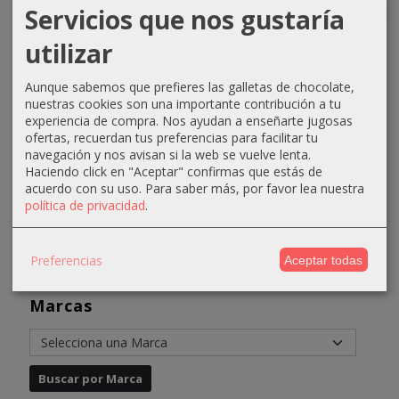
Servicios que nos gustaría
Toalla
Mascarilla
Mascarilla
Deliner
utilizar
manicura
rejuvenecedora
súper
eyeliner
rizo
de cacao...
hidratante
tintero
Aunque sabemos que prefieres las galletas de chocolate,
aloe...
negro...
2,70 €
28,41 €
nuestras cookies son una importante contribución a tu
experiencia de compra. Nos ayudan a enseñarte jugosas
33,42 €
3,95 €
3,90 €
38,41 €
ofertas, recuerdan tus preferencias para facilitar tu
43,42 €
4,95 €
navegación y nos avisan si la web se vuelve lenta.
Haciendo click en "Aceptar" confirmas que estás de
acuerdo con su uso.
Para saber más, por favor lea nuestra
política de privacidad
.
Preferencias
Aceptar todas
Marcas