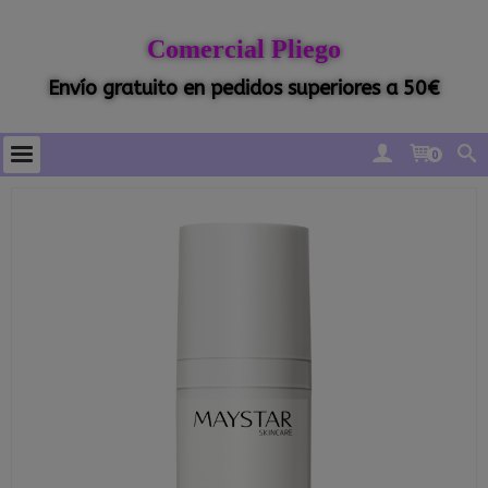
Comercial Pliego
Envío gratuito en pedidos superiores a 50€
0