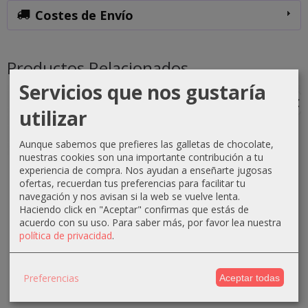
Costes de Envío
Productos Relacionados
Servicios que nos gustaría
-1 €
-0 €
-3 €
-3 €
utilizar
Aunque sabemos que prefieres las galletas de chocolate,
nuestras cookies son una importante contribución a tu
Crema
Crema
Crema
Crema
experiencia de compra. Nos ayudan a enseñarte jugosas
oxigenada
oxigenada
oxigenada
oxigenada
ofertas, recuerdan tus preferencias para facilitar tu
Techline
Techline
Absoluk
1000ml
navegación y nos avisan si la web se vuelve lenta.
Haciendo click en "Aceptar" confirmas que estás de
1000ml
75ml 40...
1000ml
Absoluk
acuerdo con su uso.
Para saber más, por favor lea nuestra
20...
20...
40...
0,70 €
política de privacidad
.
2,90 €
3,50 €
3,50 €
1,10 €
3,90 €
6,50 €
6,50 €
Preferencias
Aceptar todas