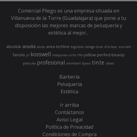
Comercial Pliego es una empresa situada en
Villanueva de la Torre (Guadalajara) que pone a tu
disposición las mejores marcas de peluquería y
estética al mejor...
anadia
absoluk
anea-techline
anea
bigudies
design-look
d’orleac
eurostil
kosswell
fanola
no-yellow
perfect-beauty
jrl
maquina-corte
profesional
tinte
plancha
steinhart
tijera
ufaes
Barbería
Peluquería
Estética
Ir arriba
Contáctanos
Aviso Legal
Política de Privacidad
Condiciones de Compra