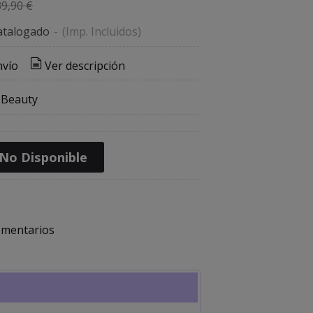
39,90 €
atalogado
-
(Imp. Incluidos)
nvío
Ver descripción
 Beauty
No Disponible
mentarios