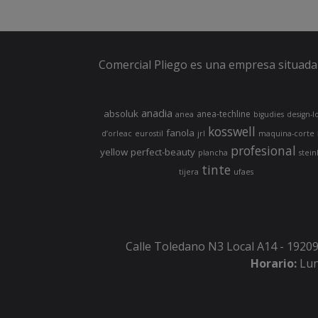
Comercial Pliego es una empresa situada 
anadia
absoluk
anea-techline
anea
bigudies
design-l
kosswell
fanola
d’orleac
eurostil
jrl
maquina-corte
profesional
yellow
perfect-beauty
plancha
stein
tinte
tijera
ufaes
Calle Toledano N3 Local A14 - 19209
Horario:
Lun