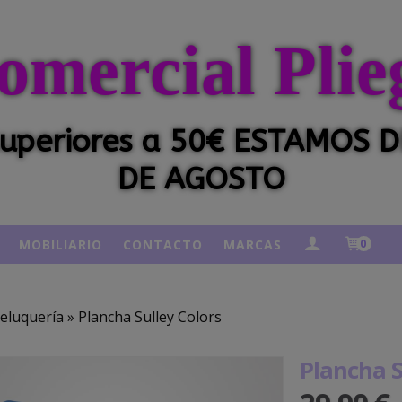
omercial Plie
 superiores a 50€ ESTAMOS
DE AGOSTO
MOBILIARIO
CONTACTO
MARCAS
0
eluquería
»
Plancha Sulley Colors
Plancha S