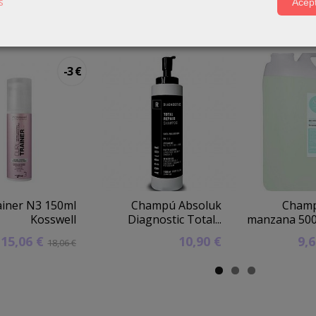
s
Acept
ctos Relacionados
-3 €
ainer N3 150ml
Champú Absoluk
Champ
Kosswell
Diagnostic Total...
manzana 50
15,06 €
10,90 €
9,
18,06 €