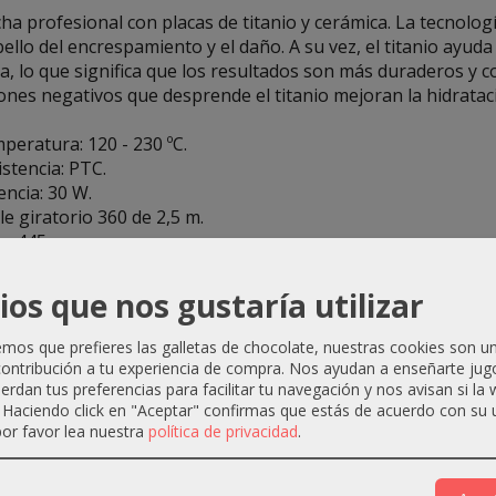
ha profesional con placas de titanio y cerámica. La tecnolog
bello del encrespamiento y el daño. A su vez, el titanio ayuda
a, lo que significa que los resultados son más duraderos y 
ones negativos que desprende el titanio mejoran la hidratació
peratura: 120 - 230 ºC.
istencia: PTC.
encia: 30 W.
le giratorio 360 de 2,5 m.
o: 445 g.
taje: 220 - 240 V.
cuencia: 50/60 Hz.
ios que nos gustaría utilizar
cas: Titanio y cerámica.
os que prefieres las galletas de chocolate, nuestras cookies son u
CHA: 31 CM ALTO
ontribución a tu experiencia de compra. Nos ayudan a enseñarte jug
A: 2,5 X 8,5 CM ANCHO X ALTO
uerdan tus preferencias para facilitar tu navegación y nos avisan si la
. Haciendo click en "Aceptar" confirmas que estás de acuerdo con su 
or favor lea nuestra
política de privacidad
.