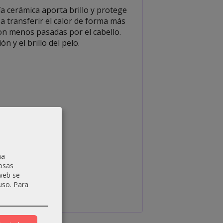
ía cerámica aporta brillo y protege
 a transferir el calor de forma más
con menos pasadas por el cabello.
n y el brillo del pelo.
na
osas
 web se
uso.
Para