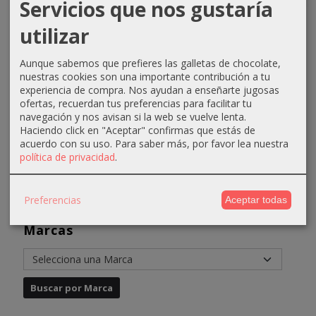
Servicios que nos gustaría
Toalla
Crema
Hidratante
Crema
utilizar
manicura
rejuvenecedora
cutis
anticelulitica
rizo
antioxidante...
normal
reductora...
secos 50ml
Aunque sabemos que prefieres las galletas de chocolate,
2,70 €
18,91 €
38,60 €
nuestras cookies son una importante contribución a tu
...
3,90 €
21,91 €
48,60 €
experiencia de compra. Nos ayudan a enseñarte jugosas
10,48 €
ofertas, recuerdan tus preferencias para facilitar tu
navegación y nos avisan si la web se vuelve lenta.
14,48 €
Haciendo click en "Aceptar" confirmas que estás de
acuerdo con su uso.
Para saber más, por favor lea nuestra
política de privacidad
.
Preferencias
Aceptar todas
Marcas