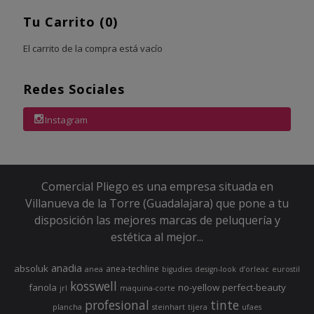
Tu Carrito (0)
El carrito de la compra está vacío
Redes Sociales
Instagram
Comercial Pliego es una empresa situada en
Villanueva de la Torre (Guadalajara) que pone a tu
disposición las mejores marcas de peluquería y
estética al mejor...
anadia
absoluk
anea-techline
anea
bigudies
design-look
d’orleac
eurostil
kosswell
fanola
no-yellow
perfect-beauty
jrl
maquina-corte
profesional
tinte
plancha
steinhart
tijera
ufaes