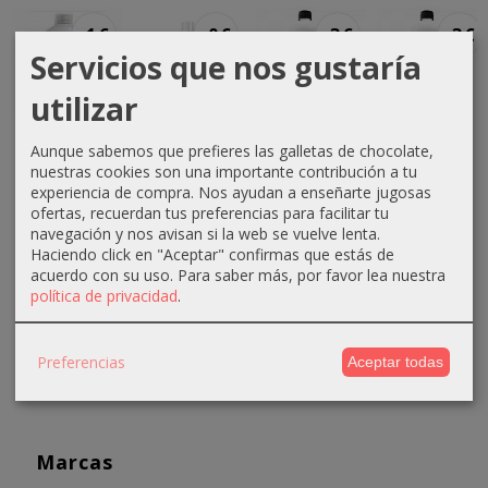
-1 €
-0 €
-3 €
-3 €
Servicios que nos gustaría
utilizar
Crema
Crema
Crema
Crema
Aunque sabemos que prefieres las galletas de chocolate,
oxigenada
oxigenada
oxigenada
oxigenada
nuestras cookies son una importante contribución a tu
Techline
Techline
Absoluk
1000ml
experiencia de compra. Nos ayudan a enseñarte jugosas
1000ml
75ml 40...
1000ml
Absoluk
ofertas, recuerdan tus preferencias para facilitar tu
20...
20...
40...
navegación y nos avisan si la web se vuelve lenta.
0,70 €
Haciendo click en "Aceptar" confirmas que estás de
2,90 €
3,50 €
3,50 €
1,10 €
acuerdo con su uso.
Para saber más, por favor lea nuestra
3,90 €
6,50 €
6,50 €
política de privacidad
.
Preferencias
Aceptar todas
Marcas