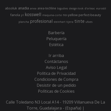
anadia
absoluk
anea-techline
anea
bigudies
design-look
d’orleac
eurostil
kosswell
fanola
no-yellow
perfect-beauty
jrl
maquina-corte
profesional
tinte
plancha
steinhart
tijera
ufaes
Barbería
Peluquería
Estética
Ir arriba
Contáctanos
Aviso Legal
Política de Privacidad
Condiciones de Compra
Desistir de un pedido
Políticas de Cookies
Calle Toledano N3 Local A14 - 19209 Villanueva De La
Torre, Guadalajara - (España) |