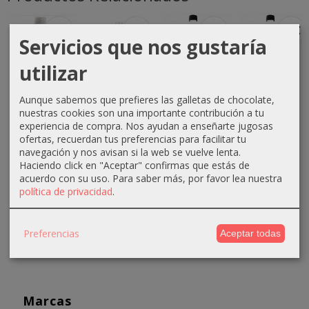
-1 €
-0 €
-3 €
-3 €
Servicios que nos gustaría
utilizar
Crema
Crema
Crema
Crema
Aunque sabemos que prefieres las galletas de chocolate,
oxigenada
oxigenada
oxigenada
oxigenada
nuestras cookies son una importante contribución a tu
Techline
Techline
Absoluk
1000ml
experiencia de compra. Nos ayudan a enseñarte jugosas
1000ml
75ml 40...
1000ml
Absoluk
ofertas, recuerdan tus preferencias para facilitar tu
20...
20...
40...
navegación y nos avisan si la web se vuelve lenta.
0,70 €
Haciendo click en "Aceptar" confirmas que estás de
2,90 €
3,50 €
3,50 €
1,10 €
acuerdo con su uso.
Para saber más, por favor lea nuestra
3,90 €
6,50 €
6,50 €
política de privacidad
.
Preferencias
Aceptar todas
Marcas