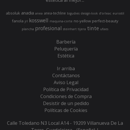
estética al mejor...
anadia
absoluk
anea-techline
anea
bigudies
design-look
d’orleac
eurostil
kosswell
fanola
no-yellow
perfect-beauty
jrl
maquina-corte
profesional
tinte
plancha
steinhart
tijera
ufaes
Barbería
Peluquería
Estética
Ir arriba
Contáctanos
Aviso Legal
Política de Privacidad
Condiciones de Compra
Desistir de un pedido
Políticas de Cookies
Calle Toledano N3 Local A14 - 19209 Villanueva De La