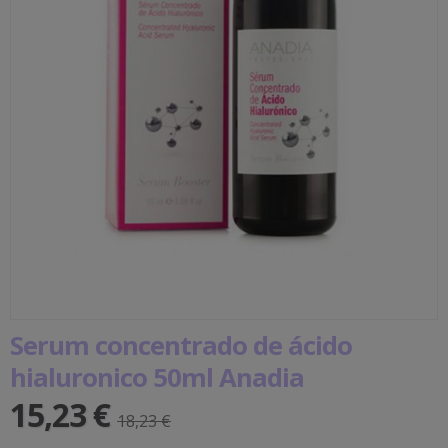
Serum concentrado de ácido
hialuronico 50ml Anadia
15,23 €
18,23 €