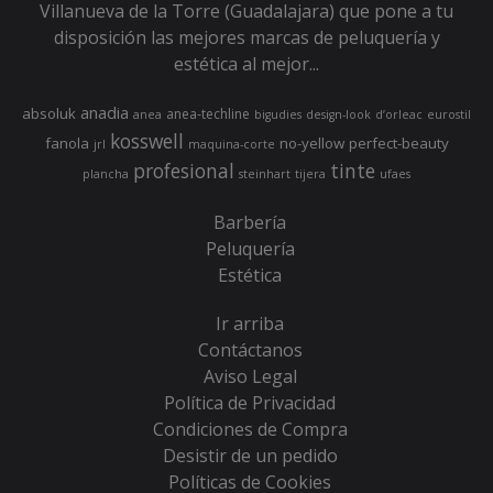
Villanueva de la Torre (Guadalajara) que pone a tu
disposición las mejores marcas de peluquería y
estética al mejor...
anadia
absoluk
anea-techline
anea
bigudies
design-look
d’orleac
eurostil
kosswell
fanola
no-yellow
perfect-beauty
jrl
maquina-corte
profesional
tinte
plancha
steinhart
tijera
ufaes
Barbería
Peluquería
Estética
Ir arriba
Contáctanos
Aviso Legal
Política de Privacidad
Condiciones de Compra
Desistir de un pedido
Políticas de Cookies