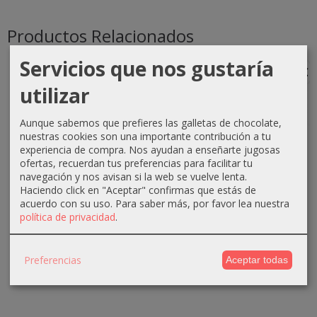
Productos Relacionados
Servicios que nos gustaría
-10 €
-2 €
-3 €
-2 €
utilizar
Aunque sabemos que prefieres las galletas de chocolate,
nuestras cookies son una importante contribución a tu
Mascarilla
Crema
Crema
Contorno
experiencia de compra. Nos ayudan a enseñarte jugosas
súper
anticelulitica
rejuvenecedora
de ojos
ofertas, recuerdan tus preferencias para facilitar tu
hidratante
reductora
antioxidante...
snake
navegación y nos avisan si la web se vuelve lenta.
aloe...
500ml...
venom
18,91 €
Haciendo click en "Aceptar" confirmas que estás de
15ml...
33,42 €
29,30 €
acuerdo con su uso.
Para saber más, por favor lea nuestra
21,91 €
política de privacidad
.
10,19 €
43,42 €
31,30 €
12,19 €
Preferencias
Aceptar todas